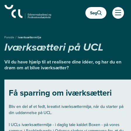
Gå
til
Søg
hovedindhold
Åben
Forside
iværksættermiljø
Iværksætteri på UCL
Vil du have hjælp til at realisere dine idéer, og har du en
drøm om at blive iværksætter?
Få sparring om iværksætteri
Bliv en del af et fedt, kreativt iværksættermiljø, når du starter på
din uddannelse på UCL.
I UCLs iværksættermiljø - i daglig tale kaldet Boxen - på vores
campus i Seebladsgade i Odense skaber vi rammerne for, at du