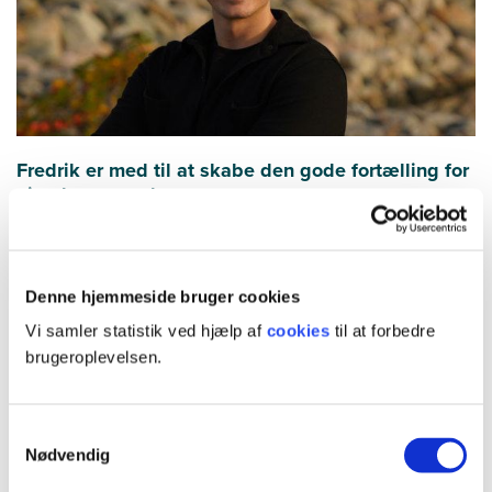
Fredrik er med til at skabe den gode fortælling for
ejendomsmæglere
For Fredrik har det altid været en drivkraft at skabe og udvikle. Nu
sætter han strøm til ejendomsmægleres markedsføring i start up-
virksomheden Frebia.
Denne hjemmeside bruger cookies
Læs om Fredriks start up Frebia
Vi samler statistik ved hjælp af
cookies
til at forbedre
brugeroplevelsen.
Samtykkevalg
Nødvendig