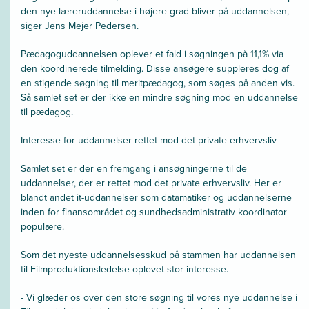
den nye læreruddannelse i højere grad bliver på uddannelsen,
siger Jens Mejer Pedersen.
Pædagoguddannelsen oplever et fald i søgningen på 11,1% via
den koordinerede tilmelding. Disse
ansøgere suppleres dog af
en stigende søgning til meritpædagog, som søges på anden vis.
Så samlet set er der ikke en mindre søgning mod en uddannelse
til pædagog.
Interesse for uddannelser rettet mod det private erhvervsliv
Samlet set er der en fremgang i ansøgningerne til de
uddannelser, der er rettet mod det private erhvervsliv. Her er
blandt andet it-uddannelser som datamatiker og uddannelserne
inden for finansområdet og sundhedsadministrativ koordinator
populære.
Som det nyeste uddannelsesskud på stammen har uddannelsen
til Filmproduktionsledelse oplevet stor interesse.
- Vi glæder os over den store søgning til vores nye uddannelse i