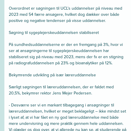
Overordnet er søgningen til UCL’s uddannelser på niveau med
2023 med 54 færre ansøgere, hvilket dog dækker over både
positive og negative tendenser på visse uddannelser.
Søgning til sygeplejerskeuddannelsen stabiliseret
På sundhedsuddannelserne er der en fremgang på 3%, hvor vi
ser at ansøgningerne til sygeplejerskeuddannelsen har
stabiliseret sig på niveau med 2023, mens der fx er en stigning
på radiografuddannelsen på 23% og bioanalytiker på 12%.
Bekymrende udvikling på især læreruddannelse
Særligt søgningen til læreruddannelsen, der er faldet med
20,5%, bekymrer rektor Jens Mejer Pedersen.
- Desværre ser vi en markant tilbagegang i ansøgninger til
læreruddannelsen, hvilket er meget beklageligt – ikke mindst set
i lyset af, at vi har fået en ny god læreruddannelse med både
mere undervisning og mere praktik gennem hele uddannelsen.
Vi glæder os dog over, at vi allerede nu kan se, at studerende på