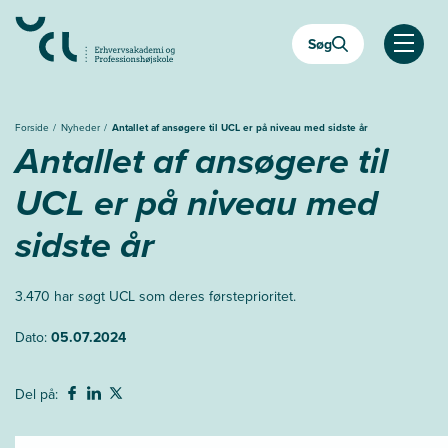
Gå
til
Søg
hovedindhold
Åben
Forside
Nyheder
Antallet af ansøgere til UCL er på niveau med sidste år
Antallet af ansøgere til
UCL er på niveau med
sidste år
3.470
har
søgt UCL som deres første
prioritet.
Dato:
05.07.2024
Del på: