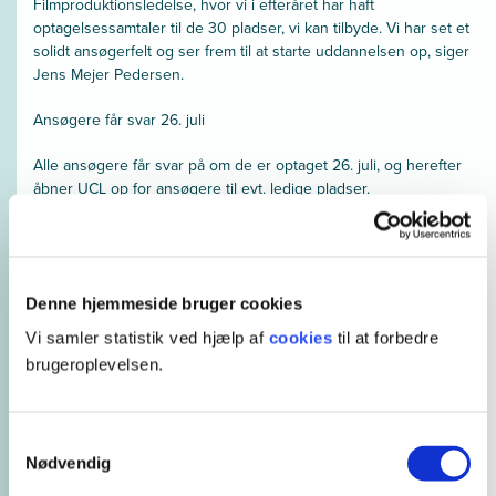
Filmproduktionsledelse, hvor vi i efteråret har haft
optagelsessamtaler til de 30 pladser, vi kan tilbyde. Vi har set et
solidt ansøgerfelt og ser frem til at starte uddannelsen op, siger
Jens Mejer Pedersen.
Ansøgere får svar 26. juli
Alle ansøgere får svar på om de er optaget 26. juli, og herefter
åbner UCL op for ansøgere til evt. ledige pladser.
De top ti mest søgte uddannelser på UCL
Sygeplejerske:
431
Denne hjemmeside bruger cookies
Pædagog: 401
Vi samler statistik ved hjælp af
cookies
til at forbedre
brugeroplevelsen.
Socialrådgiver: 359
Datamatiker: 319
Samtykkevalg
Lærer: 241
Nødvendig
Finansøkonom: 208