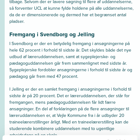
tilbage. Selvom der er lavere søgning til flere af uddannelserne,
så forventer UCL at kunne fylde holdene på alle uddannelserne,
da de er dimensionerede og dermed har et begrænset antal
pladser.
Fremgang i Svendborg og Jelling
I Svendborg er der en betydelig fremgang i ansøgningerne på
hele 62 procent i forhold til sidste år. Det skyldes både det nye
udbud af læreruddannelsen, samt at sygeplejerske- og
pædagoguddannelsen går frem sammenlignet med sidste år.
Sygeplejerske fordobler ansøgningerne i forhold til sidste år og
pædagog går frem med 47 procent.
I Jelling er der en samlet fremgang i ansøgningerne i forhold til
sidste år på 20 procent. Det er læreruddannelsen, der står for
fremgangen, mens pædagoguddannelsen får lidt færre
ansøgninger. En del af forklaringen på de flere ansøgninger til
læreruddannelsen er, at Vejle Kommune fra i år udbyder 20
traineelærerstillinger årligt. Med en traineelærerstilling kan de
studerende kombinere uddannelsen med to ugentlige
arbejdsdage på en skole.