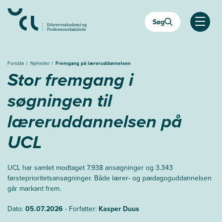
Gå
til
Søg
hovedindhold
Åben
Forside
Nyheder
Fremgang på læreruddannelsen
Stor fremgang i
søgningen til
læreruddannelsen på
UCL
UCL har samlet modtaget 7.938 ansøgninger og 3.343
førsteprioritetsansøgninger. Både lærer- og pædagoguddannelsen
går markant frem.
Dato:
05.07.2026
- Forfatter:
Kasper Duus