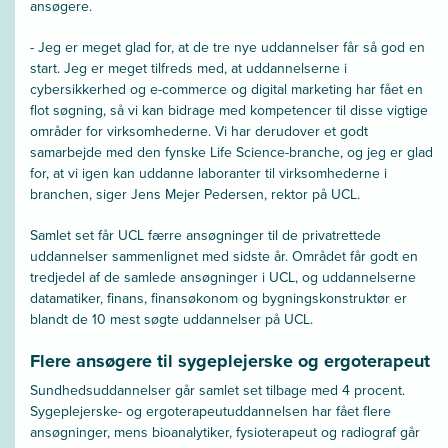
ansøgere.
- Jeg er meget glad for, at de tre nye uddannelser får så god en
start. Jeg er meget tilfreds med, at uddannelserne i
cybersikkerhed og e-commerce og digital marketing har fået en
flot søgning, så vi kan bidrage med kompetencer til disse vigtige
områder for virksomhederne. Vi har derudover et godt
samarbejde med den fynske Life Science-branche, og jeg er glad
for, at vi igen kan uddanne laboranter til virksomhederne i
branchen, siger Jens Mejer Pedersen, rektor på UCL.
Samlet set får UCL færre ansøgninger til de privatrettede
uddannelser sammenlignet med sidste år. Området får godt en
tredjedel af de samlede ansøgninger i UCL, og uddannelserne
datamatiker, finans, finansøkonom og bygningskonstruktør er
blandt de 10 mest søgte uddannelser på UCL.
Flere ansøgere til sygeplejerske og ergoterapeut
Sundhedsuddannelser går samlet set tilbage med 4 procent.
Sygeplejerske- og ergoterapeutuddannelsen har fået flere
ansøgninger, mens bioanalytiker, fysioterapeut og radiograf går