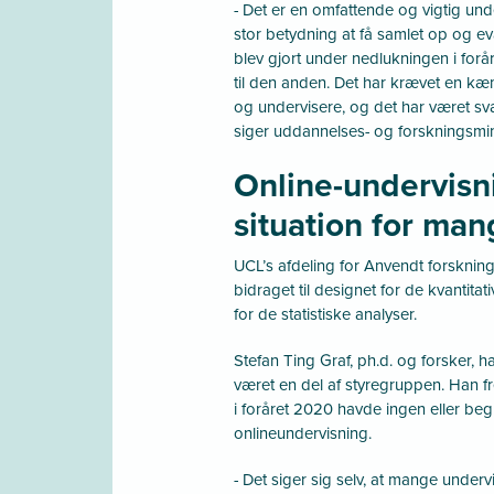
- Det er en omfattende og vigtig unde
stor betydning at få samlet op og ev
blev gjort under nedlukningen i forå
til den anden. Det har krævet en k
og undervisere, og det har været sv
siger uddannelses- og forskningsmi
Online-undervisn
situation for man
UCL’s afdeling for Anvendt forskni
bidraget til designet for de kvantita
for de statistiske analyser.
Stefan Ting Graf, ph.d. og forsker, 
været en del af styregruppen. Han 
i foråret 2020 havde ingen eller be
onlineundervisning.
- Det siger sig selv, at mange underv