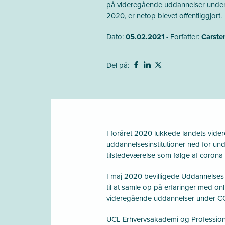
på videregående uddannelser under 
2020, er netop blevet offentliggjort.
Dato:
05.02.2021
- Forfatter:
Carste
Del på:
I foråret 2020 lukkede landets vid
uddannelsesinstitutioner ned for un
tilstedeværelse som følge af coron
I maj 2020 bevilligede Uddannelses-
til at samle op på erfaringer med on
videregående uddannelser under C
UCL Erhvervsakademi og Professio