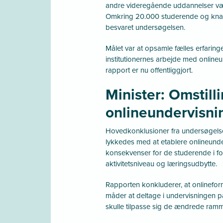
andre videregående uddannelser vær
Omkring 20.000 studerende og knap
besvaret undersøgelsen.
Målet var at opsamle fælles erfaringe
institutionernes arbejde med online
rapport er nu offentliggjort.
Minister: Omstilli
onlineundervisni
Hovedkonklusioner fra undersøgelsen 
lykkedes med at etablere onlineunde
konsekvenser for de studerende i for
aktivitetsniveau og læringsudbytte.
Rapporten konkluderer, at onlinefor
måder at deltage i undervisningen på,
skulle tilpasse sig de ændrede ramm