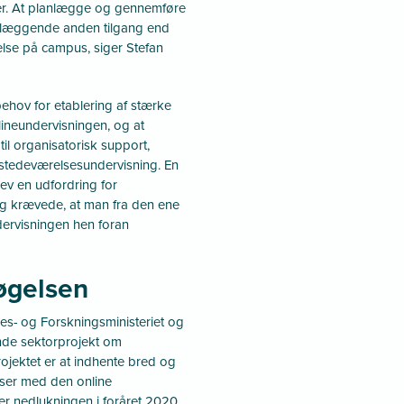
ater. At planlægge og gennemføre
dlæggende anden tilgang end
else på campus, siger Stefan
ehov for etablering af stærke
ineundervisningen, og at
til organisatorisk support,
ilstedeværelsesundervisning. En
lev en udfordring for
ing krævede, at man fra den ene
dervisningen hen foran
øgelsen
ses- og Forskningsministeriet og
nde sektorprojekt om
ojektet er at indhente bred og
lser med den online
r nedlukningen i foråret 2020.