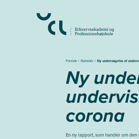
Gå
til
hovedindhold
Forside
Nyheder
Ny undersøgelse af underv
Ny under
undervis
corona
En ny rapport, som handler om den u