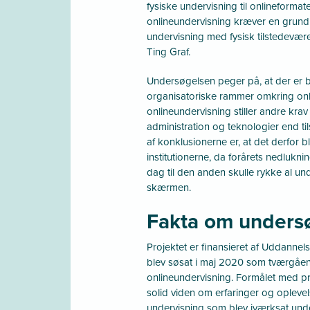
fysiske undervisning til onlineform
onlineundervisning kræver en grun
undervisning med fysisk tilstedevær
Ting Graf.
Undersøgelsen peger på, at der er b
organisatoriske rammer omkring onl
onlineundervisning stiller andre krav 
administration og teknologier end t
af konklusionerne er, at det derfor b
institutionerne, da forårets nedlukn
dag til den anden skulle rykke al un
skærmen.
Fakta om unders
Projektet er finansieret af Uddannel
blev søsat i maj 2020 som tværgåe
onlineundervisning. Formålet med pr
solid viden om erfaringer og opleve
undervisning som blev iværksat unde