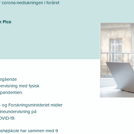
corona-nedlukningen i foråret
n Pico
eregående
dervisning med fysisk
a-pandemien.
 og Forskningsministeriet midler
lineundervisning på
OVID-19.
nshøjskole har sammen med 9