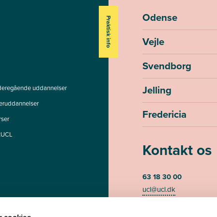
Odense
Praktisk info
Vejle
Svendborg
Jelling
deregående uddannelser
teruddannelser
Fredericia
rser
tUCL
Kontakt os
63 18 30 00
ucl@ucl.dk
Mandag - torsdag kl. 07
Fredag kl. 07.30-13.00 (te