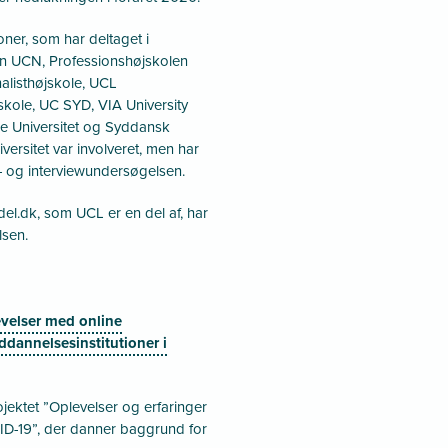
oner, som har deltaget i
en UCN, Professionshøjskolen
listhøjskole, UCL
kole, UC SYD, VIA University
de Universitet og Syddansk
iversitet var involveret, men har
- og interviewundersøgelsen.
el.dk, som UCL er en del af, har
lsen.
evelser med online
dannelsesinstitutioner i
ektet ”Oplevelser og erfaringer
D-19”, der danner baggrund for