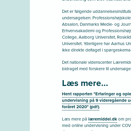
Det er følgende uddannelsesinstituti
undersøgelsen: Professionshøjskol
Absalon, Danmarks Medie- og Journa
Erhvervsakademi og Professionshøjs
College, Aalborg Universitet, Roskil
Universitet. Yderligere har Aarhus Un
ikke direkte deltaget i spørgeskema
Det nationale videnscenter Læremidd
bidraget med forskere til undersøge
Læs mere...
Hent rapporten "Erfaringer og opl
undervisning på 9 videregående ud
foråret 2020" (pdf)
.
Læs mere på
læremiddel.dk
om proj
med online undervisning under COVI