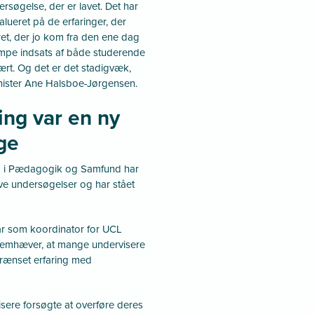
rsøgelse, der er lavet. Det har
alueret på de erfaringer, der
ret, der jo kom fra den ene dag
æmpe indsats af både studerende
ært. Og det er det stadigvæk,
nister Ane Halsboe-Jørgensen.
ing var en ny
ge
ng i Pædagogik og Samfund har
tive undersøgelser og har stået
har som koordinator for UCL
fremhæver, at mange undervisere
grænset erfaring med
isere forsøgte at overføre deres