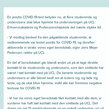
En positiv COVID-19-test betyder nu, at flere studerende og
undervisere skal blive hjemme fra undervisningen på UCL
Erhvervsakademi og Professionshøjskole det næste stykke tid.
- Vi modtog besked fra den pågældende studerende, at
vedkommende var testet positiv for COVID-19, og derefter
aktiverede vi straks vores eget beredskab, siger Jens Mejer
Pedersen, rektor på UCL.
En del af beredskabet går blandt andet ud på at tage direkte
kontakt til de studerende og undervisere, som den smittede har
været i tæt kontakt med på UCL. De berørte studerende og
undervisere er alle blevet bedt om at isolere sig, og lade sig
teste, og de skal blive hjemme, indtil alle kan fremvise negative
testsvar for COVID-19.
- Vi har via vores eget beredskab fået kontakt med alle dem, vi
vurderer har haft tæt kontakt med den smittede på UCL. Det
drejer sig om 15 medstuderende og en enkelt underviser, og ud