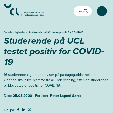
Gå
til
Søg
hovedindhold
Åben
Forside
Nyheder
Studerende på UCL testet positiv for COVID-19
Studerende på UCL
testet positiv for COVID-
19
16 studerende og en underviser på pædagoguddannelsen i
Odense skal blive hjemme fra al undervisning, efter en studerende
er blevet testet positiv for COVID-19.
Dato:
25.08.2020
- Forfatter:
Peter Lagoni Garbøl
Del på: