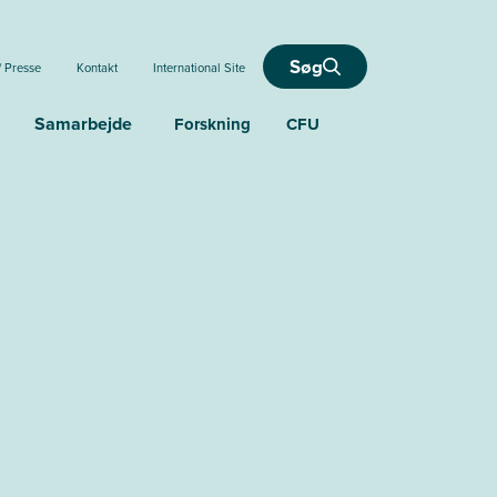
Søg
/ Presse
Kontakt
International Site
Samarbejde
Forskning
CFU