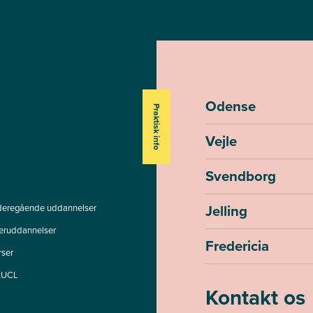
Odense
Praktisk info
Vejle
Svendborg
Jelling
deregående uddannelser
teruddannelser
Fredericia
rser
tUCL
Kontakt os