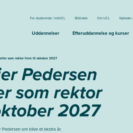
For studerende / mitUCL
Bibliotek
Om UCL
Nyheder 
Uddannelser
Efteruddannelse og kurser
tter som rektor frem til oktober 2027
jer Pedersen
er som rektor
 oktober 2027
 Pedersen om blive et ekstra år.