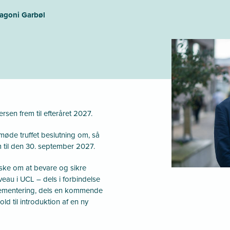
Lagoni Garbøl
sen frem til efteråret 2027.
møde truffet beslutning om, så
 til den 30. september 2027.
ke om at bevare og sikre
veau i UCL – dels i forbindelse
ementering, dels en kommende
ld til introduktion af en ny