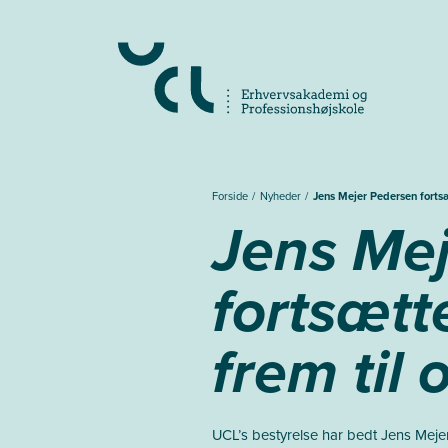
Gå
til
hovedindhold
Forside
Nyheder
Jens Mejer Pedersen fortsæ
Jens Me
fortsætt
frem til
UCL’s bestyrelse har bedt Jens Mejer