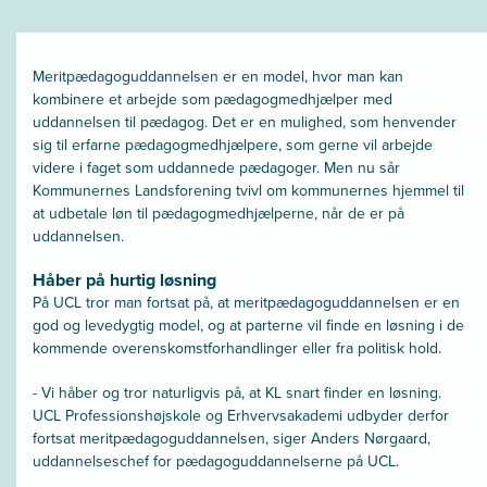
Meritpædagoguddannelsen er en model, hvor man kan
kombinere et arbejde som pædagogmedhjælper med
uddannelsen til pædagog. Det er en mulighed, som henvender
sig til erfarne pædagogmedhjælpere, som gerne vil arbejde
videre i faget som uddannede pædagoger. Men nu sår
Kommunernes Landsforening tvivl om kommunernes hjemmel til
at udbetale løn til pædagogmedhjælperne, når de er på
uddannelsen.
Håber på hurtig løsning
På UCL tror man fortsat på, at meritpædagoguddannelsen er en
god og levedygtig model, og at parterne vil finde en løsning i de
kommende overenskomstforhandlinger eller fra politisk hold.
- Vi håber og tror naturligvis på, at KL snart finder en løsning.
UCL Professionshøjskole og Erhvervsakademi udbyder derfor
fortsat meritpædagoguddannelsen, siger Anders Nørgaard,
uddannelseschef for pædagoguddannelserne på UCL.