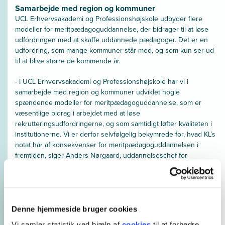
Samarbejde med region og kommuner
UCL Erhvervsakademi og Professionshøjskole udbyder flere
modeller for meritpædagoguddannelse, der bidrager til at løse
udfordringen med at skaffe uddannede pædagoger. Det er en
udfordring, som mange kommuner står med, og som kun ser ud
til at blive større de kommende år.
- I UCL Erhvervsakademi og Professionshøjskole har vi i
samarbejde med region og kommuner udviklet nogle
spændende modeller for meritpædagoguddannelse, som er
væsentlige bidrag i arbejdet med at løse
rekrutteringsudfordringerne, og som samtidigt løfter kvaliteten i
institutionerne. Vi er derfor selvfølgelig bekymrede for, hvad KL’s
notat har af konsekvenser for meritpædagoguddannelsen i
fremtiden, siger Anders Nørgaard, uddannelseschef for
pædagoguddannelserne på UCL.
Det er muligt at søge meritpædagoguddannelsen på UCL med
studiestart til sommeren 2023.
Denne hjemmeside bruger cookies
Meritpædagoguddannelsen
Vi samler statistik ved hjælp af
cookies
til at forbedre