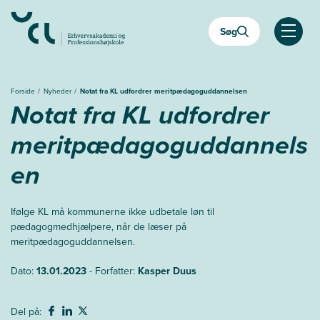
Gå
til
Søg
hovedindhold
Åben
Forside
Nyheder
Notat fra KL udfordrer meritpædagoguddannelsen
Notat fra KL udfordrer
meritpædagoguddannels
en
Ifølge KL må kommunerne ikke udbetale løn til
pædagogmedhjælpere, når de læser på
meritpædagoguddannelsen.
Dato:
13.01.2023
- Forfatter:
Kasper Duus
Del på: