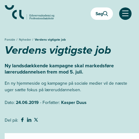
Gå
til
Søg
hovedindhold
Åben
Forside
Nyheder
Verdens vigtigste job
Verdens vigtigste job
Ny landsdækkende kampagne skal markedsføre
læreruddannelsen frem mod 5. juli.
En ny hjemmeside og kampagne på sociale medier vil de næste
uger sætte fokus på læreruddannelsen.
Dato:
24.06.2019
- Forfatter:
Kasper Duus
Del på: