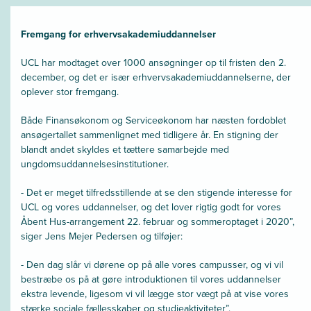
Fremgang for erhvervsakademiuddannelser
UCL har modtaget over 1000 ansøgninger op til fristen den 2.
december, og det er især erhvervsakademiuddannelserne, der
oplever stor fremgang.
Både Finansøkonom og Serviceøkonom har næsten fordoblet
ansøgertallet sammenlignet med tidligere år. En stigning der
blandt andet skyldes et tættere samarbejde med
ungdomsuddannelsesinstitutioner.
- Det er meget tilfredsstillende at se den stigende interesse for
UCL og vores uddannelser, og det lover rigtig godt for vores
Åbent Hus-arrangement 22. februar og sommeroptaget i 2020”,
siger Jens Mejer Pedersen og tilføjer:
- Den dag slår vi dørene op på alle vores campusser, og vi vil
bestræbe os på at gøre introduktionen til vores uddannelser
ekstra levende, ligesom vi vil lægge stor vægt på at vise vores
stærke sociale fællesskaber og studieaktiviteter”.