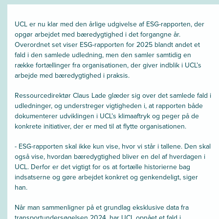
UCL er nu klar med den årlige udgivelse af ESG-rapporten, der
opgør arbejdet med bæredygtighed i det forgangne år.
Overordnet set viser ESG-rapporten for 2025 blandt andet et
fald i den samlede udledning, men den samler samtidig en
række fortællinger fra organisationen, der giver indblik i UCL’s
arbejde med bæredygtighed i praksis.
Ressourcedirektør Claus Lade glæder sig over det samlede fald i
udledninger, og understreger vigtigheden i, at rapporten både
dokumenterer udviklingen i UCL’s klimaaftryk og peger på de
konkrete initiativer, der er med til at flytte organisationen.
- ESG-rapporten skal ikke kun vise, hvor vi står i tallene. Den skal
også vise, hvordan bæredygtighed bliver en del af hverdagen i
UCL. Derfor er det vigtigt for os at fortælle historierne bag
indsatserne og gøre arbejdet konkret og genkendeligt, siger
han.
Når man sammenligner på et grundlag eksklusive data fra
transportundersøgelsen 2024, har UCL opnået et fald i