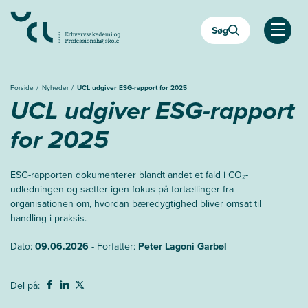
Gå
til
Søg
hovedindhold
Åben
Forside
Nyheder
UCL udgiver ESG-rapport for 2025
UCL udgiver ESG-rapport
for 2025
ESG-rapporten dokumenterer blandt andet et fald i CO₂-
udledningen og sætter igen fokus på fortællinger fra
organisationen om, hvordan bæredygtighed bliver omsat til
handling i praksis.
Dato:
09.06.2026
- Forfatter:
Peter Lagoni Garbøl
Del på: