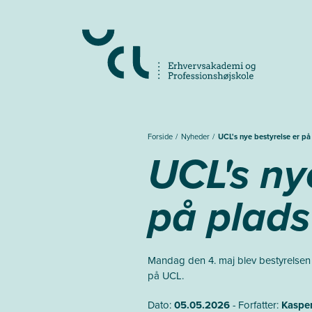
Gå
til
hovedindhold
Forside
Nyheder
UCL's nye bestyrelse er på
UCL's ny
på plads
Mandag den 4. maj blev bestyrelsen 
på UCL.
Dato:
05.05.2026
- Forfatter:
Kaspe