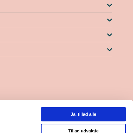
.30-15.00
lefon til kl. 14.00)
Ja, tillad alle
0
8000559684
Tillad udvalgte