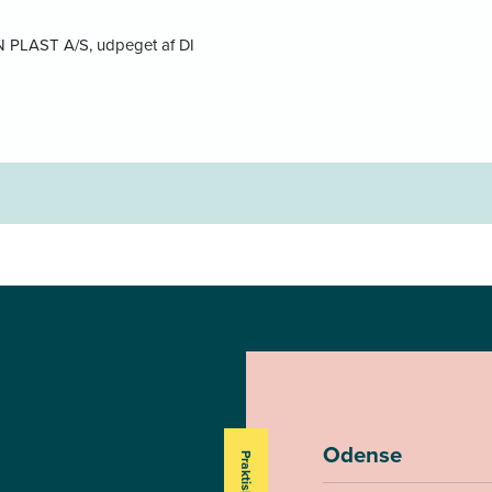
N PLAST A/S, udpeget af DI
Odense
Praktisk info