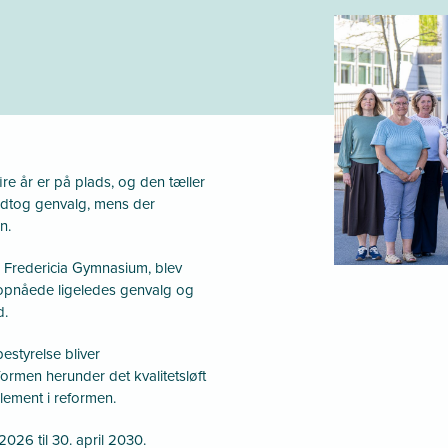
re år er på plads, og den tæller
dtog genvalg, mens der
n.
å Fredericia Gymnasium, blev
opnåede ligeledes genvalg og
d.
estyrelse bliver
rmen herunder det kvalitetsløft
element i reformen.
2026 til 30. april 2030.