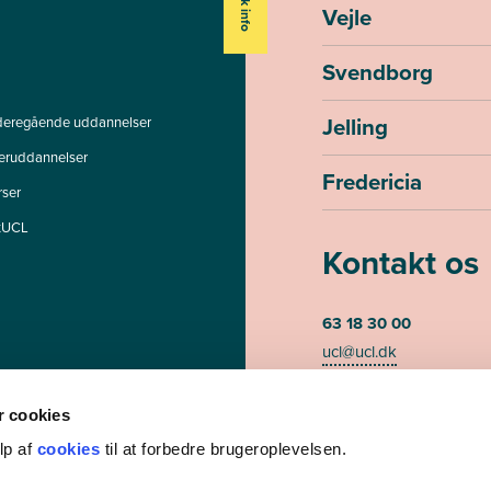
Vejle
Svendborg
Jelling
deregående uddannelser
teruddannelser
Fredericia
rser
tUCL
Kontakt os
63 18 30 00
ucl@ucl.dk
Mandag - torsdag kl. 07
Fredag kl. 07.30-13.00 (te
 cookies
lp af
cookies
til at forbedre brugeroplevelsen.
CVR-nummer 3085948
EAN/GLN nummer 579