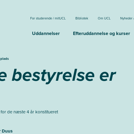
For studerende / mitUCL
Bibliotek
Om UCL
Nyheder 
Uddannelser
Efteruddannelse og kurser
 plads
e bestyrelse er
for de næste 4 år konstitueret
r Duus