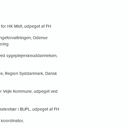
 for HK Midt, udpeget af FH
ngeforvaltningen, Odense
ering
r ved sygeplejerskeuddannelsen,
nde, Region Syddanmark, Dansk
er Vejle Kommune, udpeget ved
 sekretær i BUPL, udpeget af FH
 koordinator,