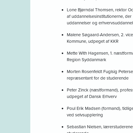
Lone Bjørndal Thomsen, rektor O
af uddannelsesinstitutionerne, de
uddannelser og erhvervsuddannel
Malene Søgaard-Andersen, 2. vice
Kommune, udpeget af KKR
Mette With Hagensen, 1. næstform
Region Syddanmark
Morten Rosenfeldt Fuglsig Peterse
repræsentant for de studerende
Peter Zinck (næstformand), profes
udpeget af Dansk Erhverv
Poul Erik Madsen (formand), tidli
ved selvsupplering
Sebastian Nielsen, lærerstuderene