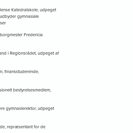
dense Katedralskole, udpeget
r udbyder gymnasiale
ser
borgmester Fredericia
and i Regionsrådet, udpeget af
n, finansstuderende,
sionelt bestyrelsesmedlem,
gere gymnasierektor, udpeget
de, repræsentant for de