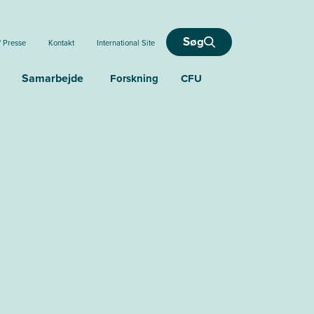
Søg
/ Presse
Kontakt
International Site
Samarbejde
Forskning
CFU