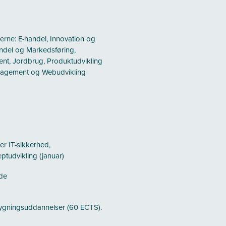
rne: E-handel, Innovation og
andel og Markedsføring,
ent, Jordbrug, Produktudvikling
anagement og Webudvikling
r IT-sikkerhed,
ptudvikling (januar)
ede
bygningsuddannelser (60 ECTS).