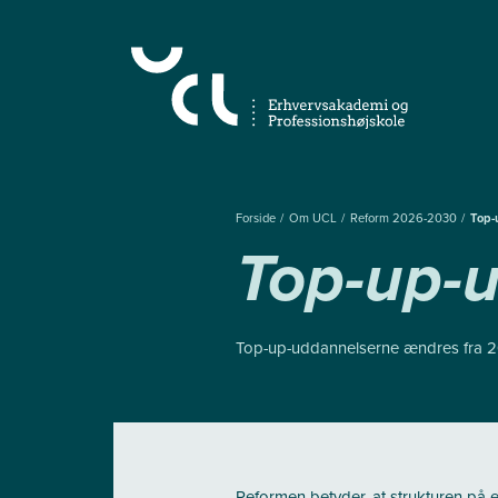
Gå
til
hovedindhold
Forside
Om UCL
Reform 2026-2030
Top-
Top-up-
Top-up-uddannelserne ændres fra 2
Reformen betyder, at strukturen på