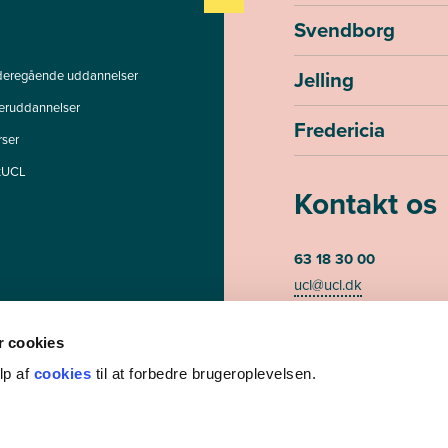
Svendborg
Jelling
deregående uddannelser
teruddannelser
Fredericia
rser
tUCL
Kontakt os
63 18 30 00
ucl@ucl.dk
Mandag - torsdag kl. 07
Fredag kl. 07.30-13.00 (te
 cookies
lp af
cookies
til at forbedre brugeroplevelsen.
CVR-nummer 3085948
EAN/GLN nummer 579