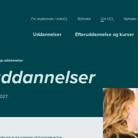
For studerende / mitUCL
Bibliotek
Om UCL
Nyheder 
Uddannelser
Efteruddannelse og kurser
up-uddannelser
uddannelser
027.
 erhvervsakademiuddannelserne