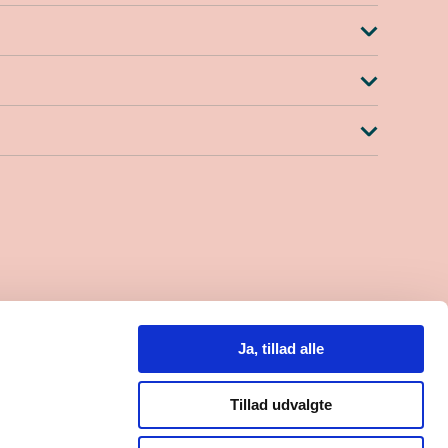
.30-15.00
lefon til kl. 14.00)
Ja, tillad alle
0
8000559684
Tillad udvalgte