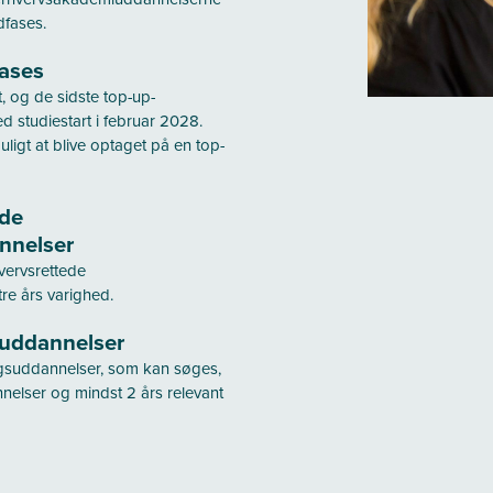
fases.
ases
, og de sidste top-up-
 studiestart i februar 2028.
ligt at blive optaget på en top-
ede
annelser
vervsrettede
re års varighed.
suddannelser
ngsuddannelser, som kan søges,
elser og mindst 2 års relevant