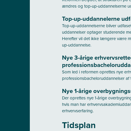
ændres og top-up-uddannelserne ud
Top-up-uddannelerne udf
Top-up-uddannelserne bliver udfaset
uddannelser optager studerende med
Herefter vil det ikke længere være mu
up-uddannelse.
Nye 3-årige erhvervsrett
professionsbachelorudd
Som led i reformen oprettes nye erh
professionsbacheloruddannelser af t
Nye 1-årige overbygning
Der oprettes nye 1-årige overbygni
hvis man har erhvervsakademiuddann
erhvervserfaring.
Tidsplan