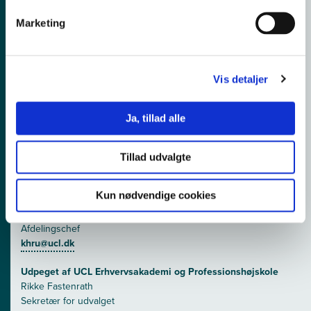
Marketing
Udpeget af UCL Erhvervsakademi og Professionshøjskole
Bo Stærke Jensen
Uddannelseschef
bsje@ucl.dk
Vis detaljer
Udpeget af UCL Erhvervsakademi og
Professionshøjskole/Efter- og videreuddannelse
Ja, tillad alle
Jan Bredvig
Uddannelsesleder
jabr@ucl.dk
Tillad udvalgte
Udpeget af UCL Erhvervsakademi og
Kun nødvendige cookies
Professionshøjskole/Efter- og videreuddannelse
Kim Hass Rubin
Afdelingschef
khru@ucl.dk
Udpeget af UCL Erhvervsakademi og Professionshøjskole
Rikke Fastenrath
Sekretær for udvalget