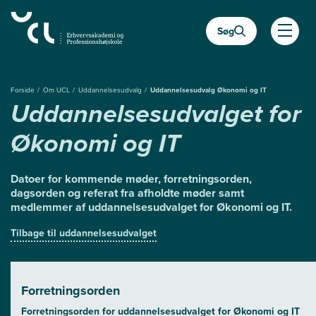
Gå
til
Søg
hovedindhold
Åben
Forside
Om UCL
Uddannelsesudvalg
Uddannelsesudvalg Økonomi og IT
Uddannelsesudvalget for
Økonomi og IT
Datoer for kommende møder, forretningsorden,
dagsorden og referat fra afholdte møder samt
medlemmer af uddannelsesudvalget for Økonomi og IT.
Tilbage til uddannelsesudvalget
Forretningsorden
Forretningsorden for uddannelsesudvalget for Økonomi og IT