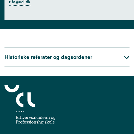
rifa@ucl.dk
Historiske referater og dagsordener