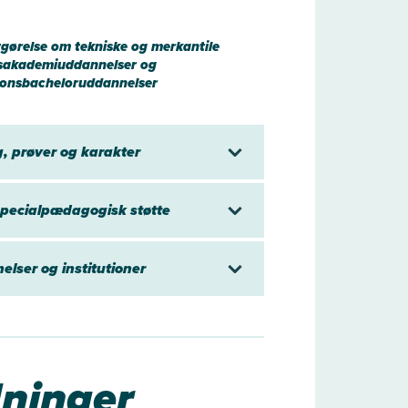
gørelse om tekniske og merkantile
sakademiuddannelser og
ionsbacheloruddannelser
 prøver og karakter
pecialpædagogisk støtte
lser og institutioner
dninger