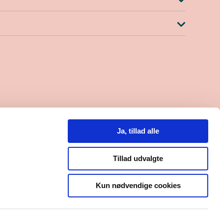
.30-15.00
lefon til kl. 14.00)
Ja, tillad alle
0
8000559684
Tillad udvalgte
Kun nødvendige cookies