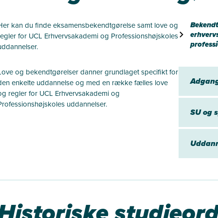
Bekendt
Her kan du finde eksamensbekendtgørelse samt love og
erhverv
regler for UCL Erhvervsakademi og Professionshøjskoles
profess
uddannelser.
Love og bekendtgørelser danner grundlaget specifikt for
Adgang,
den enkelte uddannelse og med en række fælles love
og regler for UCL Erhvervsakademi og
Professionshøjskoles uddannelser.
SU og s
Uddanne
Historiske studieor