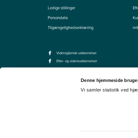
Ledige stillinger
Ef
Persondata
Ku
Tilgængelighedserklæring
mi
Videregående uddannelser
Efter- og videreuddannelser
Denne hjemmeside bruger
Vi samler statistik ved hjæ