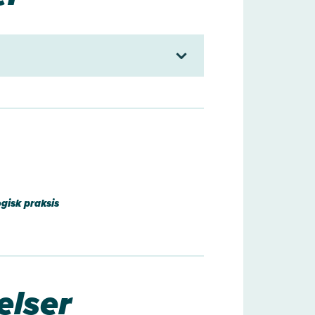
isk praksis
elser