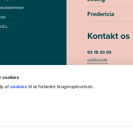
teruddannelser
Fredericia
rser
tUCL
Kontakt os
63 18 30 00
ucl@ucl.dk
Mandag - torsdag kl. 07
Fredag kl. 07.30-13.00 (te
 cookies
lp af
cookies
til at forbedre brugeroplevelsen.
CVR-nummer 3085948
EAN/GLN nummer 579