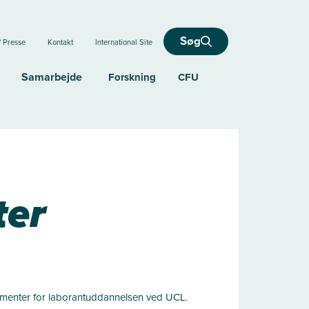
Søg
/ Presse
Kontakt
International Site
Samarbejde
Forskning
CFU
ter
umenter for laborantuddannelsen ved UCL.