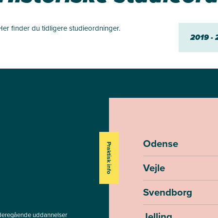
Her finder du tidligere studieordninger.
2019 -
Odense
Praktisk info
Vejle
Svendborg
Jelling
deregående uddannelser