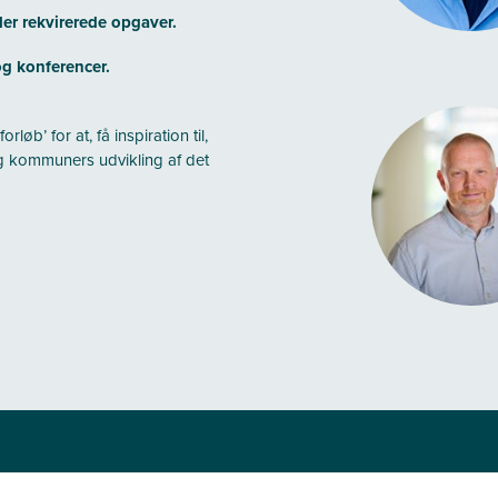
ler rekvirerede opgaver.
g konferencer.
øb’ for at, få inspiration til,
g kommuners udvikling af det