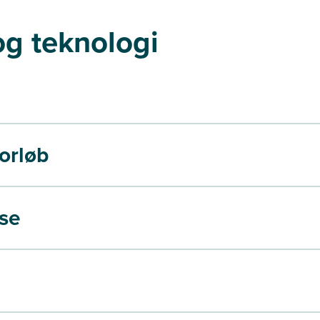
og teknologi
orløb
lse