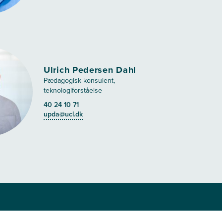
Ulrich Pedersen Dahl
Pædagogisk konsulent,
teknologiforståelse
40 24 10 71
upda@ucl.dk