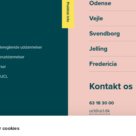
Odense
Praktisk info
Vejle
Svendborg
Jelling
deregående uddannelser
teruddannelser
Fredericia
rser
tUCL
Kontakt os
63 18 30 00
ucl@ucl.dk
Mandag - torsdag kl. 07
Fredag kl. 07.30-13.00 (te
 cookies