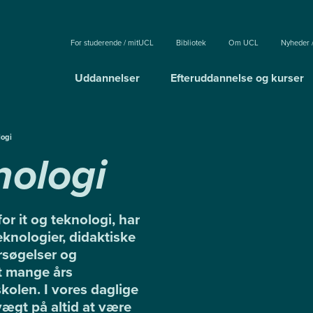
For studerende / mitUCL
Bibliotek
Om UCL
Nyheder 
Uddannelser
Efteruddannelse og kurser
logi
nologi
or it og teknologi, har
eknologier, didaktiske
rsøgelser og
mt mange års
kolen. I vores daglige
ægt på altid at være