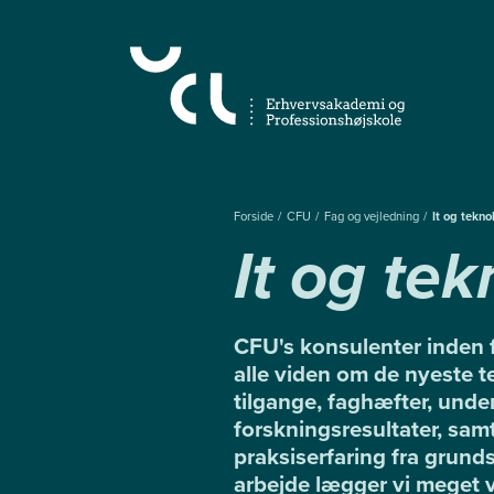
Gå
til
hovedindhold
Forside
CFU
Fag og vejledning
It og tekno
It og tek
CFU's konsulenter inden f
alle viden om de nyeste t
tilgange, faghæfter, unde
forskningsresultater, sa
praksiserfaring fra grunds
arbejde lægger vi meget v