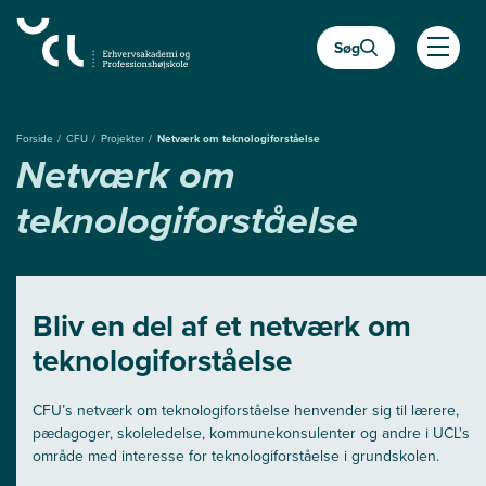
Gå
til
Søg
hovedindhold
Åben
Forside
CFU
Projekter
Netværk om teknologiforståelse
Netværk om
teknologiforståelse
Bliv en del af et netværk om
teknologiforståelse
CFU’s netværk om teknologiforståelse henvender sig til lærere,
pædagoger, skoleledelse, kommunekonsulenter og andre i UCL's
område med interesse for teknologiforståelse i grundskolen.