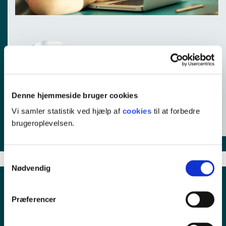
Ulrich Pedersen Dahl
Pædagogisk konsulent,
teknologiforståelse
40 24 10 71
Denne hjemmeside bruger cookies
upda@ucl.dk
Vi samler statistik ved hjælp af
cookies
til at forbedre
brugeroplevelsen.
Samtykkevalg
Nødvendig
Præferencer