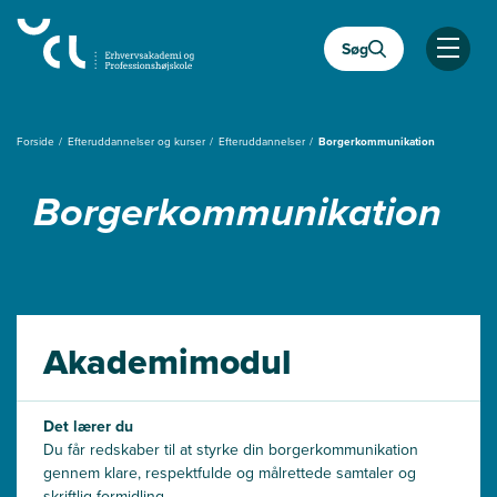
Gå
til
Søg
hovedindhold
Åben
Forside
Efteruddannelser og kurser
Efteruddannelser
Borgerkommunikation
Borgerkommunikation
Akademimodul
Det lærer du
Du får redskaber til at styrke din borgerkommunikation
gennem klare, respektfulde og målrettede samtaler og
skriftlig formidling.