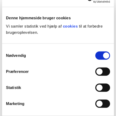
Denne hjemmeside bruger cookies
Tilskud
Vi samler statistik ved hjælp af
cookies
til at forbedre
brugeroplevelsen.
Få hele eller dele af din efteruddannelse betalt. Der er forskellige
støttemuligheder - afhængig af, hvor du er ansat.
Samtykkevalg
Nødvendig
Test om du kan få tilskud
Præferencer
Book vejledning
Statistik
Henrik Pabst
Konsulent og uddannelsesrådgiver
Marketing
23 81 54 65