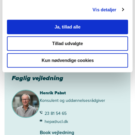
hepa@ucl.dk
Vis detaljer
Book vejledning
Ja, tillad alle
Tillad udvalgte
Kontakt
Kun nødvendige cookies
Faglig vejledning
Henrik Pabst
Konsulent og uddannelsesrådgiver
23 81 54 65
hepa@ucl.dk
Book vejledning