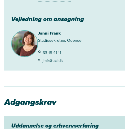
Vejledning om ansøgning
Janni Frank
Studiesekretær, Odense
63 18 41 11
jmfr@ucl.dk
Adgangskrav
Uddannelse og erhvervserfaring