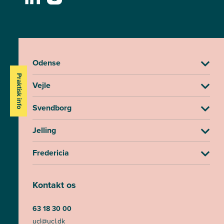
Odense
Praktisk info
Vejle
Svendborg
Jelling
Fredericia
Kontakt os
63 18 30 00
ucl@ucl.dk