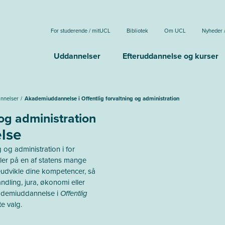
For studerende / mitUCL
Bibliotek
Om UCL
Nyheder 
Uddannelser
Efteruddannelse og kurser
annelser
Akademiuddannelse i Offentlig forvaltning og administration
 og administration
lse
 og administration i for
er på en af statens mange
eudvikle dine kompetencer, så
dling, jura, økonomi eller
ademiuddannelse i
Offentlig
te valg.