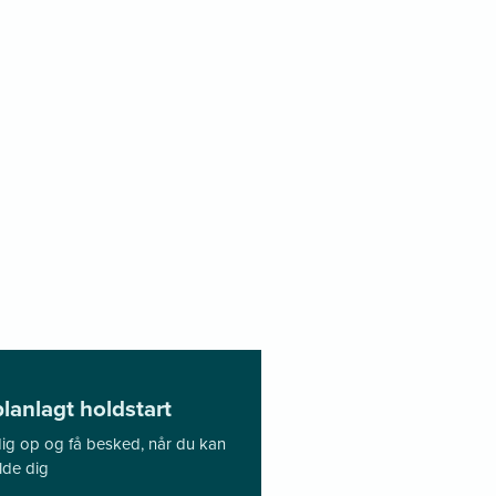
lanlagt holdstart
 dig op og få besked, når du kan
lde dig