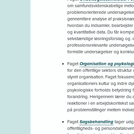
om samfundsvidenskabelige metod
problemorienterede undersøgelser
gennemføre analyse af praksisnære
hvordan du indsamler, bearbejder 
og kvantitative data. Du får kompe
selvstændige løsningsforslag og -
professionsrelevante undersøgelser
formidle undersøgelser og konklus
Faget
Organisation og psykolog
for den offentlige sektors struktur
styret organisation. Faget fokusere
organisationers kultur og indre d
psykologiske forholds betydning f
forandring. Herigennem lærer du a
reaktioner i en arbejdskontekst sam
på problemstillinger mellem indivi
Faget
Sagsbehandling
tager udga
offentligheds- og persondataloven