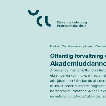
Gå
til
hovedindhold
Forside
Efteruddannelser og kurser
Efterudd
Offentlig forvaltning
Akademiuddanne
Arbejder du med offentlig forvaltning
eksempel en kommune, en region ell
arbejdspladser? Ønsker du at vider
du bliver endnu stærkere i sagsbehan
borgerkommunikation? Så er en ak
forvaltning og administration
det ret