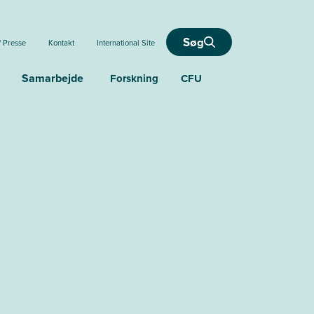
Søg
/ Presse
Kontakt
International Site
Samarbejde
Forskning
CFU