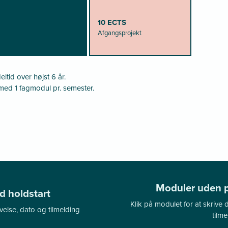
10 ECTS
Afgangsprojekt
tid over højst 6 år.
med 1 fagmodul pr. semester.
Moduler uden p
 holdstart
Klik på modulet for at skrive
velse, dato og tilmelding
tilme