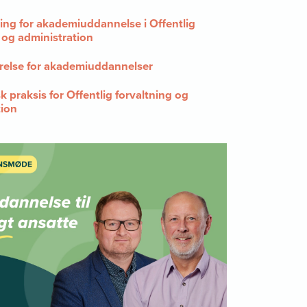
ing for akademiuddannelse i Offentlig
 og administration
else for akademiuddannelser
praksis for Offentlig forvaltning og
tion