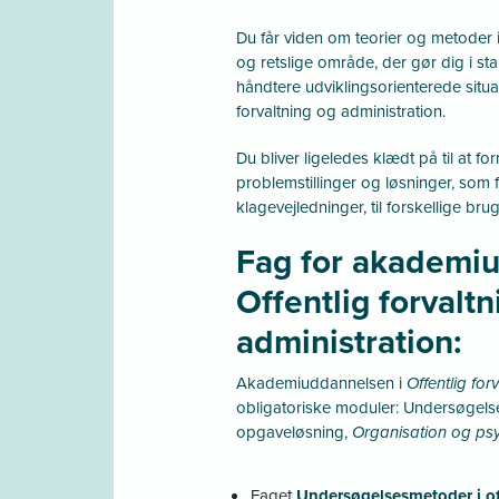
Du får viden om teorier og metoder 
og retslige område, der gør dig i sta
håndtere udviklingsorienterede situat
forvaltning og administration.
Du bliver ligeledes klædt på til at fo
problemstillinger og løsninger, som f
klagevejledninger, til forskellige b
Fag for akademiu
Offentlig forvalt
administration:
Akademiuddannelsen i
Offentlig for
obligatoriske moduler: Undersøgelse
opgaveløsning,
Organisation og ps
Faget
Undersøgelsesmetoder i of