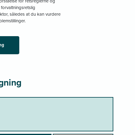
forståelse for retsreglerne og
orvaltningsretslig
ktor, således at du kan vurdere
lemstillinger.
ng
gning