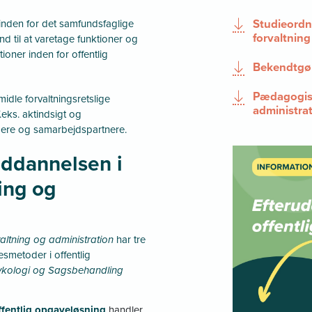
Studieordn
inden for det samfundsfaglige
forvaltning
nd til at varetage funktioner og
ioner inden for offentlig
Bekendtgør
Pædagogisk 
rmidle forvaltningsretslige
administra
.eks. aktindsigt og
rugere og samarbejdspartnere.
ddannelsen i
ning og
valtning og administration
har tre
smetoder i offentlig
ykologi og Sagsbehandling
fentlig opgaveløsning
handler