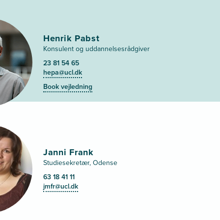
Henrik Pabst
Konsulent og uddannelsesrådgiver
23 81 54 65
hepa@ucl.dk
Book vejledning
Janni Frank
Studiesekretær, Odense
63 18 41 11
jmfr@ucl.dk