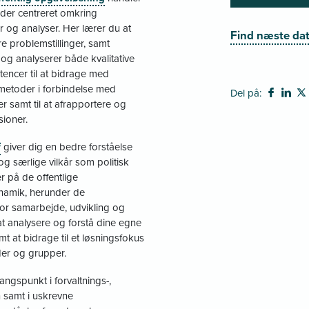
er centreret omkring
 og analyser. Her lærer du at
Find næste dat
 problemstillinger, samt
og analyserer både kvalitative
tencer til at bidrage med
metoder i forbindelse med
Del på:
 samt til at afrapportere og
ioner.
i
giver dig en bedre forståelse
 og særlige vilkår som politisk
r på de offentlige
ynamik, herunder de
or samarbejde, udvikling og
t analysere og forstå dine egne
t at bidrage til et løsningsfokus
der og grupper.
ngspunkt i forvaltnings-,
 samt i uskrevne