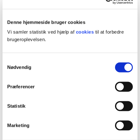
Få hele eller dele af din efteruddannelse betalt. Der er forskellige
støttemuligheder - afhængig af, hvor du er ansat.
Denne hjemmeside bruger cookies
Test om du kan få tilskud
Vi samler statistik ved hjælp af
cookies
til at forbedre
brugeroplevelsen.
Book vejledning
Samtykkevalg
Henrik Pabst
Nødvendig
Konsulent og uddannelsesrådgiver
Præferencer
23 81 54 65
hepa@ucl.dk
Statistik
Book vejledning
Marketing