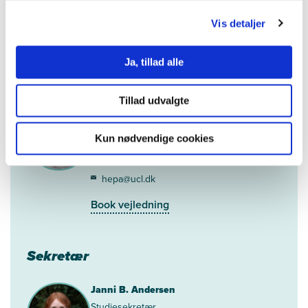
Kontakt
Vis detaljer
Ja, tillad alle
Kontakt
Tillad udvalgte
Henrik Pabst
Konsulent og uddannelsesrådgiver
Kun nødvendige cookies
23 81 54 65
hepa@ucl.dk
Book vejledning
Sekretær
Janni B. Andersen
Studiesekretær