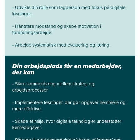
• Udvikle din rolle som fagperson med fokus på digitale
løsninger.
• Håndtere modstand og skabe motivation i
forandringsarbejde.
• Arbejde systematisk med evaluering og læring.
Din arbejdsplads får en medarbejder,
der kan
• Sikre sammenhæng mellem strategi og
arbejdsprocesser
• Implementere løsninger, der gør opgaver nemmere og
mere effektive.
• Skabe et miljø, hvor digitale teknologier understøtter
kerneopgaver.
• Bidrage til øget samarbejde på tværs af fagområder.