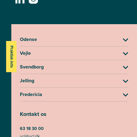
Odense
Praktisk info
Vejle
Svendborg
Jelling
Fredericia
Kontakt os
63 18 30 00
ucl@ucl.dk