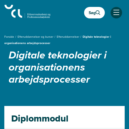
Gå
til
Søg
hovedindhold
Åben
Forside
Efteruddannelser og kurser
Efteruddannelser
Digitale teknologier i
organisationens arbejdsprocesser
Digitale teknologier i
organisationens
arbejdsprocesser
Diplommodul