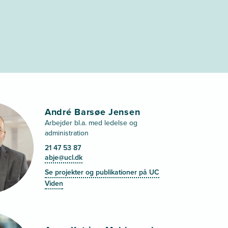
André Barsøe Jensen
Arbejder bl.a. med ledelse og
administration
21 47 53 87
abje@ucl.dk
Se projekter og publikationer på UC
Viden