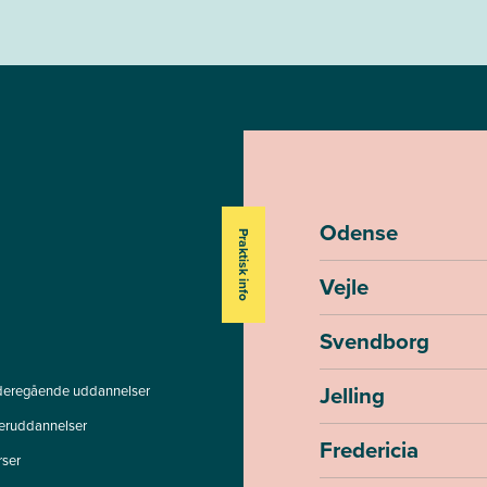
Odense
Praktisk info
Vejle
Svendborg
Jelling
deregående uddannelser
teruddannelser
Fredericia
rser