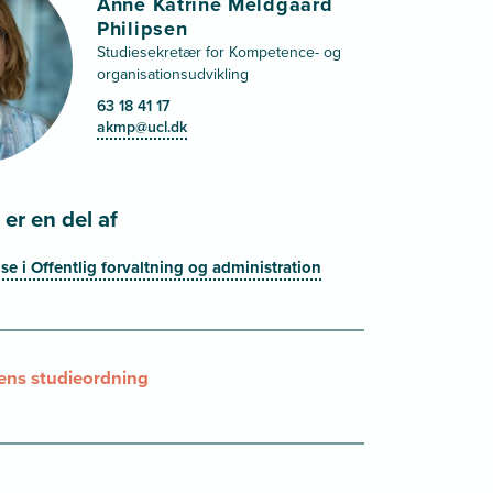
Anne Katrine Meldgaard
Philipsen
Studiesekretær for Kompetence- og
organisationsudvikling
63 18 41 17
akmp@ucl.dk
er en del af
 i Offentlig forvaltning og administration
ns studieordning