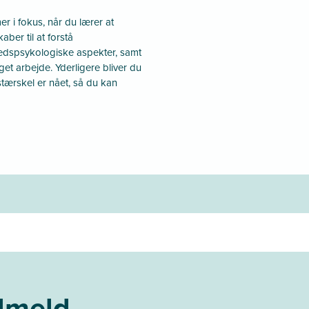
r i fokus, når du lærer at
ber til at forstå
spsykologiske aspekter, samt
eget arbejde. Yderligere bliver du
sstærskel er nået, så du kan
ilmeld