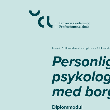
Gå
til
hovedindhold
Forside
Efteruddannelser og kurser
Efterudd
Personli
psykolog
med bor
Diplommodul