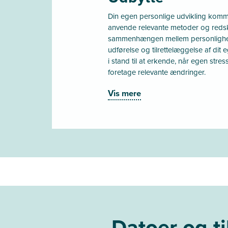
Din egen personlige udvikling komme
anvende relevante metoder og redska
sammenhængen mellem personlighed
udførelse og tilrettelæggelse af dit 
i stand til at erkende, når egen stre
foretage relevante ændringer.
Vis mere
Datoer og t