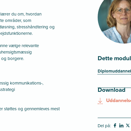
lærer du om, hvordan
te områder, som
løsning, stresshåndtering og
bejdsfunktionerne.
kunne vælge relevante
 uhensigtsmæssig
Dette modul 
 og borgere.
Diplomuddannelse
æssig kommunikations-,
Download
strategi
Uddannelse
er støttes og gennemleves mest
Del på: