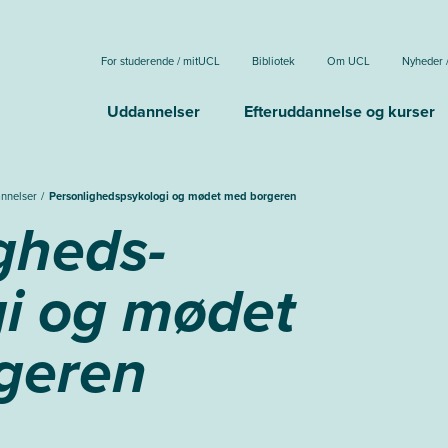
For studerende / mitUCL
Bibliotek
Om UCL
Nyheder 
Uddannelser
Efteruddannelse og kurser
annelser
Personlighedspsykologi og mødet med borgeren
gheds-
i og mødet
geren