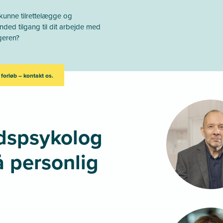
 kunne tilrettelægge og
ded tilgang til dit arbejde med
geren?
 forløb – kontakt os.
dspsykolog
å personlig