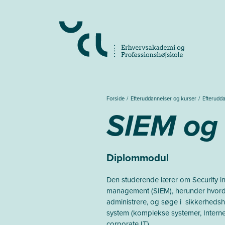
Gå
til
hovedindhold
Forside
Efteruddannelser og kurser
Efterudd
SIEM og 
Diplommodul
Den studerende lærer om Security i
management (SIEM), herunder hvord
administrere, og søge i sikkerhedshæ
system (komplekse systemer, Interne
corporate IT).