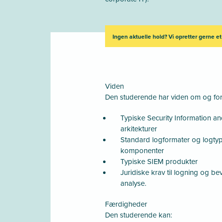
Ingen aktuelle hold? Vi opretter gerne et
Viden
Den studerende har viden om og fors
Typiske Security Information 
arkitekturer
Standard logformater og logtyp
komponenter
Typiske SIEM produkter
Juridiske krav til logning og bev
analyse.
Færdigheder
Den studerende kan: