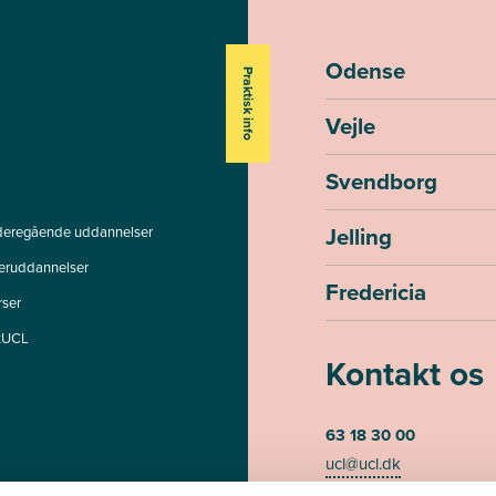
Odense
Praktisk info
Vejle
Svendborg
Jelling
deregående uddannelser
teruddannelser
Fredericia
rser
tUCL
Kontakt os
63 18 30 00
ucl@ucl.dk
Mandag - torsdag kl. 07