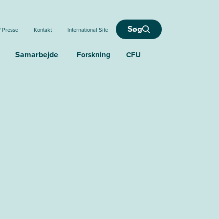
Søg
/ Presse
Kontakt
International Site
Samarbejde
Forskning
CFU