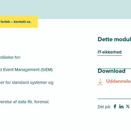
 forløb – kontakt os.
Dette modul 
IT-sikkerhed
tåelse for:
and Event Management (SIEM)
Download
Uddannelse
er for standard systemer og
arelse af data ifb. forensic
Del på: