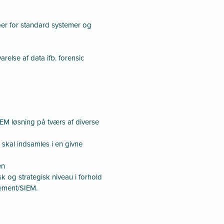
er for standard systemer og
arelse af data ifb. forensic
M løsning på tværs af diverse
 skal indsamles i en givne
en
sk og strategisk niveau i forhold
ement/SIEM.