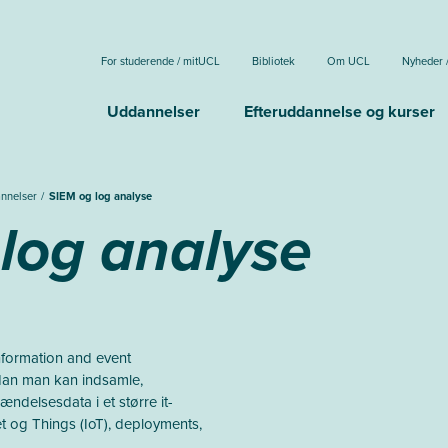
For studerende / mitUCL
Bibliotek
Om UCL
Nyheder 
Uddannelser
Efteruddannelse og kurser
annelser
SIEM og log analyse
log analyse
nformation and event
an man kan indsamle,
ndelsesdata i et større it-
t og Things (IoT), deployments,