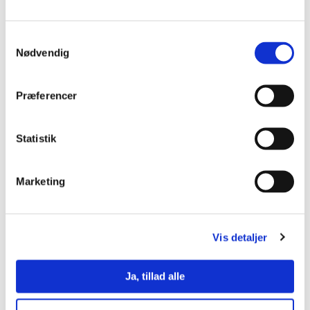
Du og din skole kan få dækket op til 80% af de samlede
udgifter i forbindelse med din deltagelse på kurset.
Samtykkevalg
Den Kommunale Kompetencefond
Nødvendig
Præferencer
Sådan søger du
1. Find det kursus, du vil deltage på.
Statistik
2. Tilmeld dig kurset.
Marketing
3. Opret en ansøgning via
www.denkommunalekompetencefond.dk
Vis detaljer
Ansøgningen underskrives fysisk eller digitalt af ansøger,
tillidsrepræsentant og leder.
Ja, tillad alle
4. Ansøgningen behandles,
hvorefter ansøger,