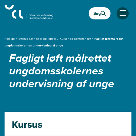
Gå
til
Søg
hovedindhold
Åben
Forside
Efteruddannelser og kurser
Kurser og konferencer
Fagligt løft målrettet
ungdomsskolernes undervisning af unge
Fagligt løft målrettet
ungdomsskolernes
undervisning af unge
Kursus