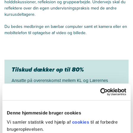
holddiskussioner, refleksion og gruppearbejde. Undervejs skal du
reflektere over din egen undervisningspraksis med de andre
kursusdeltagere.
Du bedes medbringe en bærbar computer samt et kamera eller en
mobiltelefon til optagelse af video og billede.
Tilskud dækker op til 80%
Ansatte på overenskomst mellem KL og Lærernes
Centralorganisation (Danmarks Lærerforening og
Uddannelsesforbundet) søge støtte til
kompetenceudvikling i Den Kommunale
Kompetencefond.
Denne hjemmeside bruger cookies
Tilskuddet kan dække deltagerpris, materialer,
opholdsudgifter, vikarudgifter og transport.
Vi samler statistik ved hjælp af
cookies
til at forbedre
brugeroplevelsen.