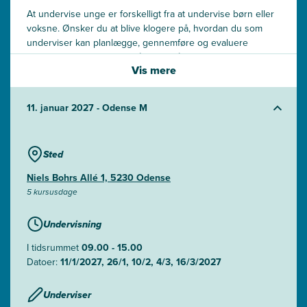
At undervise unge er forskelligt fra at undervise børn eller
voksne. Ønsker du at blive klogere på, hvordan du som
underviser kan planlægge, gennemføre og evaluere
undervisning med fokus på unge, så er er dette kurset for
Vis mere
dig.
11. januar 2027 - Odense M
Sted
Niels Bohrs Allé 1, 5230 Odense
5 kursusdage
Undervisning
I tidsrummet
09.00 - 15.00
Datoer:
11/1/2027, 26/1, 10/2, 4/3, 16/3/2027
Underviser