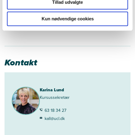
tillidsrepræsentant og leder modtager svar via de e-
Tillad udvalgte
mailadresser, der er indtastet i ansøgningen. Der
modtages normalt svar på ansøgningen indenfor 14
dage til en måned.
Kun nødvendige cookies
Kontakt
Karina Lund
Kursussekretær
63 18 34 27
kall@ucl.dk