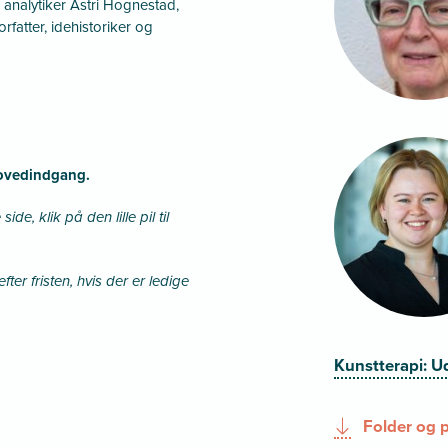
 analytiker Astri Hognestad,
rfatter, idehistoriker og
hovedindgang.
, klik på den lille pil til
fter fristen, hvis der er ledige
Kunstterapi: U
Folder og 