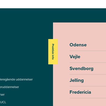
Odense
Praktisk info
Vejle
Svendborg
Jelling
deregående uddannelser
teruddannelser
Fredericia
rser
tUCL