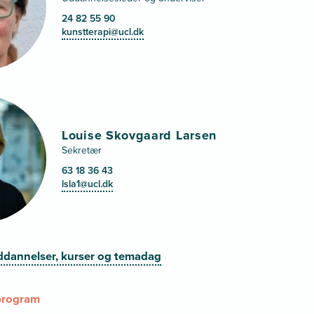
24 82 55 90
kunstterapi@ucl.dk
Louise Skovgaard Larsen
Sekretær
63 18 36 43
lsla1@ucl.dk
ddannelser, kurser og temadag
program