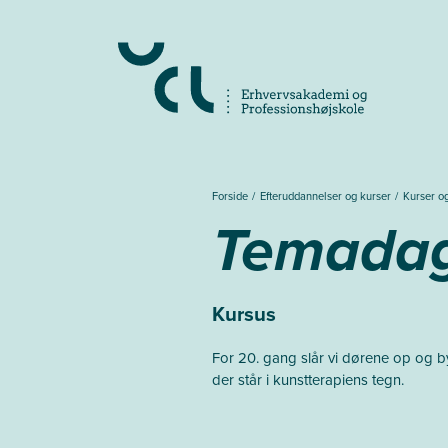
Gå
til
hovedindhold
Forside
Efteruddannelser og kurser
Kurser o
Temadag
Kursus
For 20. gang slår vi dørene op og b
der står i kunstterapiens tegn.