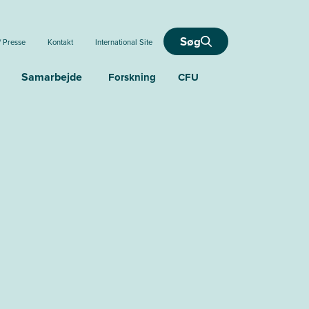
Søg
/ Presse
Kontakt
International Site
Samarbejde
Forskning
CFU