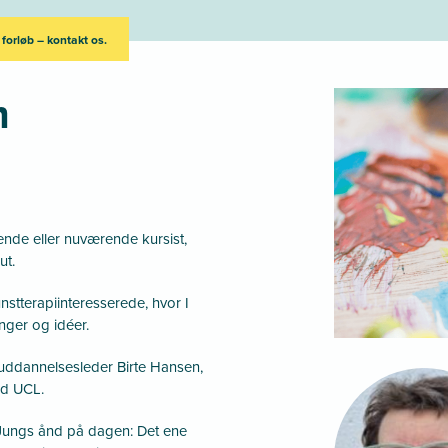
 forløb – kontakt os.
m
nde eller nuværende kursist,
ut.
stterapiinteresserede, hvor I
nger og idéer.
ddannelsesleder Birte Hansen,
ed UCL.
 Jungs ånd på dagen: Det ene