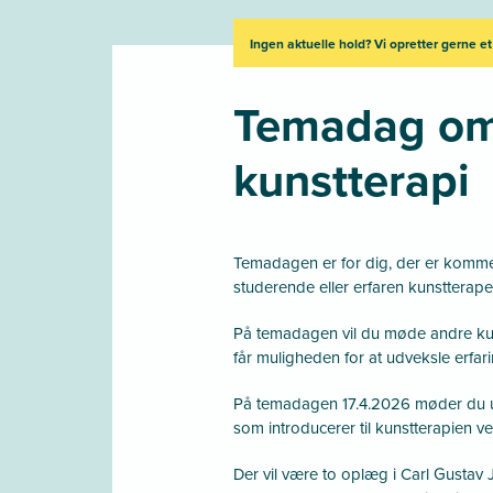
Ingen aktuelle hold? Vi opretter gerne et
Temadag o
kunstterapi
Temadagen er for dig, der er komme
studerende eller erfaren kunstterape
På temadagen vil du møde andre kun
får muligheden for at udveksle erfari
På temadagen 17.4.2026 møder du u
som introducerer til kunstterapien v
Der vil være to oplæg i Carl Gustav