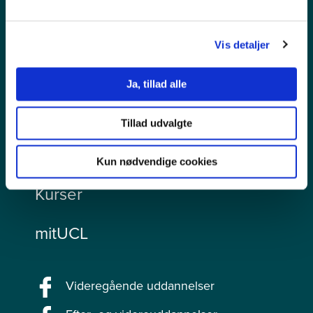
Persondata
Vis detaljer
Tilgængelighedserklæring
Ja, tillad alle
Videregående uddannelser
Tillad udvalgte
Efteruddannelser
Kun nødvendige cookies
Kurser
mitUCL
Videregående uddannelser