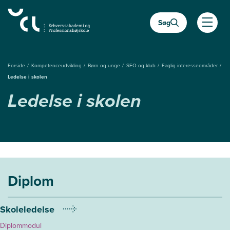
Gå
til
Søg
hovedindhold
Åben
Forside
Kompetenceudvikling
Børn og unge
SFO og klub
Faglig interesseområder
Ledelse i skolen
Ledelse i skolen
Diplom
Skoleledelse
Diplommodul