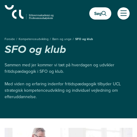
Gå
til
Søg
hovedindhold
Åben
Forside
Kompetenceudvikling
Børn og unge
SFO og klub
SFO og klub
Sammen med jer kommer vi tæt på hverdagen og udvikler
fritidspædagogik i SFO og klub.
Med viden og erfaring indenfor fritidspædagogik tilbyder UCL
strategisk kompetenceudvikling og individuel vejledning om
efteruddannelse.