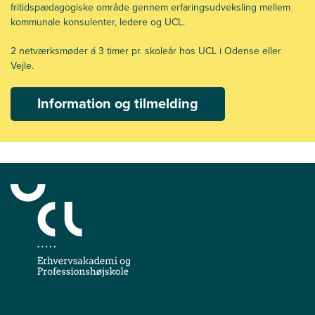
fritidspædagogiske område gennem erfaringsudveksling mellem
kommunale konsulenter, ledere og UCL.
2 netværksmøder á 3 timer pr. skoleår hos UCL i Odense eller
Vejle.
Information og tilmelding