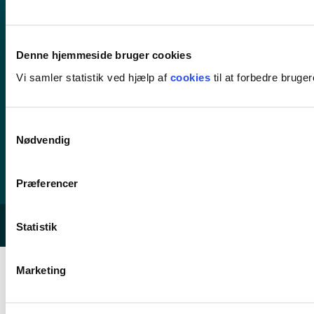
Kontakt os
Denne hjemmeside bruger cookies
63 18 30 00
Vi samler statistik ved hjælp af
cookies
til at forbedre bruge
ucl@ucl.dk
Mandag - torsdag kl. 07.30-15.00
Samtykkevalg
Fredag kl. 07.30-13.00 (telefon til kl. 14.00)
Nødvendig
CVR-nummer 30859480
EAN/GLN nummer 5798000559684
Præferencer
Statistik
© 2026 UCL Erhvervsakademi og Professionshøjskole
Marketing