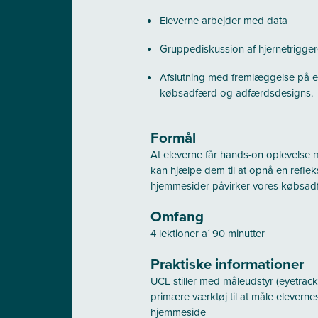
Eleverne arbejder med data
Gruppediskussion af hjernetrigge
Afslutning med fremlæggelse på eg
købsadfærd og adfærdsdesigns.
Formål
At eleverne får hands-on oplevelse 
kan hjælpe dem til at opnå en refl
hjemmesider påvirker vores købsad
Omfang
4 lektioner a´ 90 minutter
Praktiske informationer
UCL stiller med måleudstyr (eyetrac
primære værktøj til at måle elevernes
hjemmeside