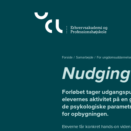
Gå
til
hovedindhold
Forside
Samarbejde
For ungdomsuddannels
Nudging 
Forløbet tager udgangspu
elevernes aktivitet på e
de psykologiske parametre
for opbygningen.
Eleverne får konkret hands-on viden