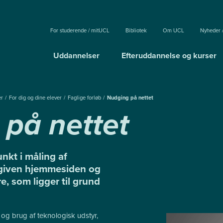
For studerende / mitUCL
Bibliotek
Om UCL
Nyheder 
Uddannelser
Efteruddannelse og kurser
er
For dig og dine elever
Faglige forløb
Nudging på nettet
på nettet
nkt i måling af
n given hjemmesiden og
, som ligger til grund
 og brug af teknologisk udstyr,