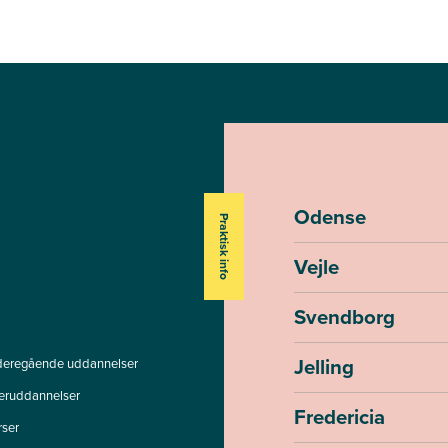
Odense
Praktisk info
Vejle
Svendborg
Jelling
deregående uddannelser
teruddannelser
Fredericia
rser