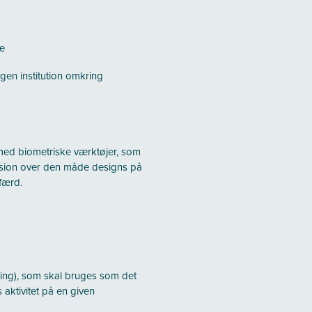
re
en institution omkring
med biometriske værktøjer, som
eksion over den måde designs på
færd.
king), som skal bruges som det
 aktivitet på en given