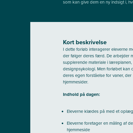
som kan give dem en ny indsigt i, hv
Kort beskrivelse
I dette forløb interagerer eleverne 
der følger deres færd. De arbejder 
supplerende materiale i læreplanen,
designpsykologi. Men forløbet kan o
deres egen forståelse for vaner, der
hjemmesider.
Indhold på dagen:
Eleverne klædes på med et oplæg 
Eleverne foretager en måling af de
hjemmeside