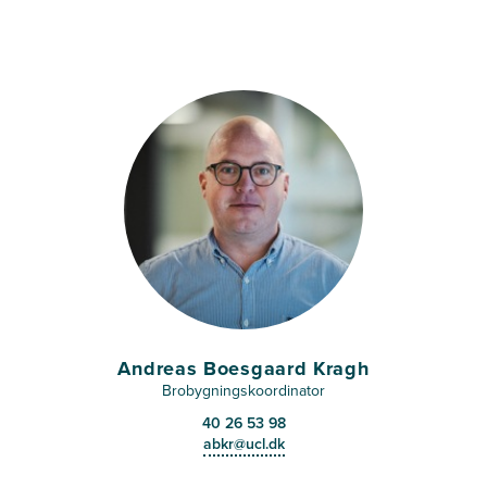
Andreas Boesgaard Kragh
Brobygningskoordinator
40 26 53 98
abkr@ucl.dk