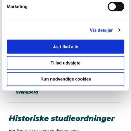
Marketing
Øvrige dokumenter
Vis detaljer
Her findes øvrige dokumenter der vedrører
pædagoguddannelsen, og som kan have betydning.
Pædagogisk praksis
Ja, tillad alle
Forudsætningskrav for at gå til GK1- og GK2
prøverne på Pædagoguddannelsen
Tillad udvalgte
Studieaktivitetsmodellen - Odense og Svendborg
Kun nødvendige cookies
Beskrivelse af studieaktivitetsmodellen - Odense og
Svendborg
Historiske studieordninger
Her finder du tidligere studieordninger.