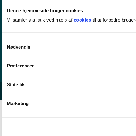
Denne hjemmeside bruger cookies
Kontakt os
Vi samler statistik ved hjælp af
cookies
til at forbedre bruge
63 18 30 00
ucl@ucl.dk
Samtykkevalg
Mandag - torsdag kl. 07.30-15.00
Nødvendig
Fredag kl. 07.30-13.00 (telefon til kl. 14.00)
CVR-nummer 30859480
Præferencer
EAN/GLN nummer 5798000559684
Statistik
© 2026 UCL Erhvervsakademi og Professionshøjskole
Marketing