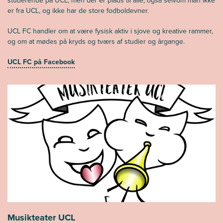
studerende på UCL, men der er plads til alle, også selvom man ikke
er fra UCL, og ikke har de store fodboldevner.
UCL FC handler om at være fysisk aktiv i sjove og kreative rammer,
og om at mødes på kryds og tværs af studier og årgange.
UCL FC på Facebook
Musikteater UCL