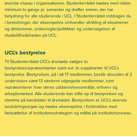
øverste niveau i organisationen. Studenterrådet mødes med rektor
minimum to gange pr. semester og drøfter emner, der har
betydning for alle studerende i UCL. I Studenterrådet inddrages du
i beslutninger, der eksempelvis omhandler afvikling af eksamener
og dimissioner, ordenregler/politikker og undersøgelser af
studietilfredsheden på UCL.
UCL's bestyrelse
Til Studenterrådet UCL’s årsmøde vælges to
bestyrelsesrepræsentanter samt evt. to suppleanter til UCL’s
bestyrelse. Bestyrelsen, på i alt 17 medlemmer, består desuden af 2
undervisere samt 13 eksternt udpegede medlemmer, som
repræsenterer hver deres uddannelsesområde, erhverv og
arbejdsmarked. Alle studerende kan stille op til bestyrelsen og
stemme på kandidater til årsmødet. Bestyrelsen er UCL’s øverste
beslutningsorgan og mødes eksempelvis i forbindelse med
fastsættelse af institutionsstrategien og måltal på institutionsniveau.