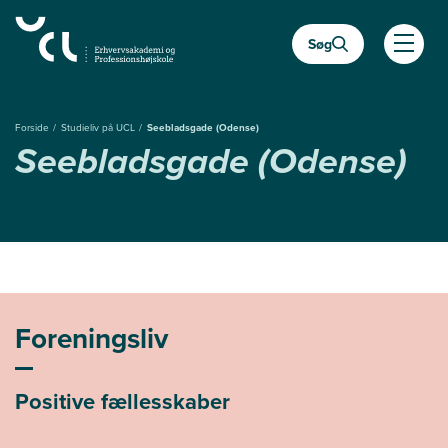
Gå
til
Søg
hovedindhold
Åben
Forside
Studieliv på UCL
Seebladsgade (Odense)
Seebladsgade (Odense)
Foreningsliv
Positive fællesskaber