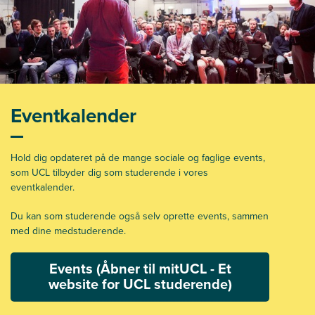
Eventkalender
Hold dig opdateret på de mange sociale og faglige events,
som UCL tilbyder dig som studerende i vores
eventkalender.
Du kan som studerende også selv oprette events, sammen
med dine medstuderende.
Events (Åbner til mitUCL - Et
website for UCL studerende)