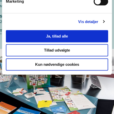
opmærksomhed gennem undersøgende og legende aktiviteter, der
Marketing
tager afsæt i børnenes nysgerrighed.
Startdato
27. september 2027 - Odense
Vis detaljer
Tilmeld kursus
Ja, tillad alle
Tillad udvalgte
Kun nødvendige cookies