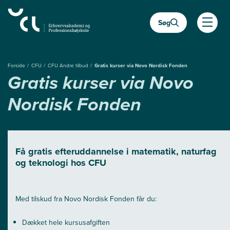
Gå
til
Søg
hovedindhold
Åben
Forside
CFU
CFU Andre tilbud
Gratis kurser via ­Novo Nordisk Fonden
Gratis kurser via ­Novo
Nordisk Fonden
Få gratis efteruddannelse i matematik, naturfag
og teknologi hos CFU
Med tilskud fra Novo Nordisk Fonden får du:
Dækket hele kursusafgiften