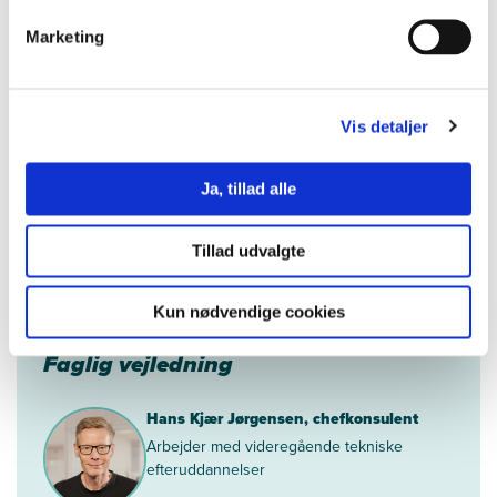
efteruddannelser
Marketing
24 96 93 58
hkj@ucl.dk
Book vejledning
Vis detaljer
Ja, tillad alle
Tillad udvalgte
Kontakt
Kun nødvendige cookies
Faglig vejledning
Hans Kjær Jørgensen, chefkonsulent
Arbejder med videregående tekniske
efteruddannelser