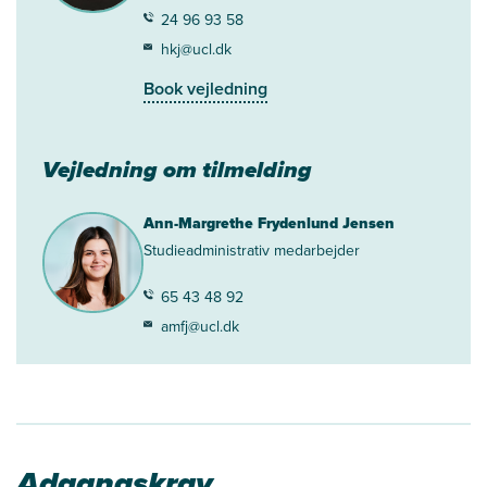
24 96 93 58
hkj@ucl.dk
Book vejledning
Vejledning om tilmelding
Ann-Margrethe Frydenlund Jensen
Studieadministrativ medarbejder
65 43 48 92
amfj@ucl.dk
Adgangskrav