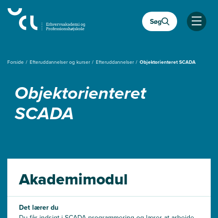
Gå
til
Søg
hovedindhold
Åben
Forside
Efteruddannelser og kurser
Efteruddannelser
Objektorienteret SCADA
Objektorienteret
SCADA
Akademimodul
Det lærer du
Du får indsigt i SCADA-programmering og lærer at arbejde