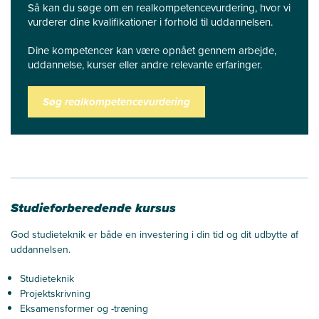
Så kan du søge om en realkompetencevurdering, hvor vi
vurderer dine kvalifikationer i forhold til uddannelsen.
Dine kompetencer kan være opnået gennem arbejde,
uddannelse, kurser eller andre relevante erfaringer.
Søg realkompetencevurdering
Studieforberedende kursus
God studieteknik er både en investering i din tid og dit udbytte af
uddannelsen.
Studieteknik
Projektskrivning
Eksamensformer og -træning