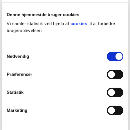
Kontakt
Denne hjemmeside bruger cookies
Vi samler statistik ved hjælp af
cookies
til at forbedre
brugeroplevelsen.
Faglig vejledning
Jesper Ussing Hjort
Samtykkevalg
Uddannelsesleder
Nødvendig
40 19 96 75
Præferencer
jehj@ucl.dk
Book vejledning
Statistik
Vejledning om ansøgning
Marketing
Ann-Margrethe Frydenlund Jensen
Studieadministrativ medarbejder