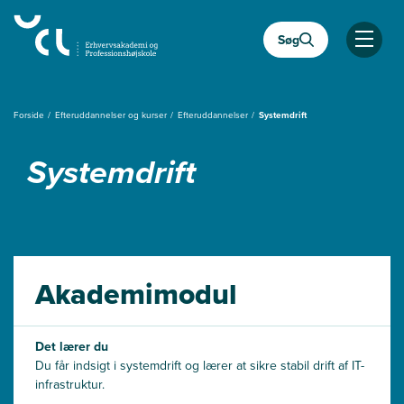
Gå
til
Søg
hovedindhold
Åben
Forside
Efteruddannelser og kurser
Efteruddannelser
Systemdrift
Systemdrift
Akademimodul
Det lærer du
Du får indsigt i systemdrift og lærer at sikre stabil drift af IT-
infrastruktur.