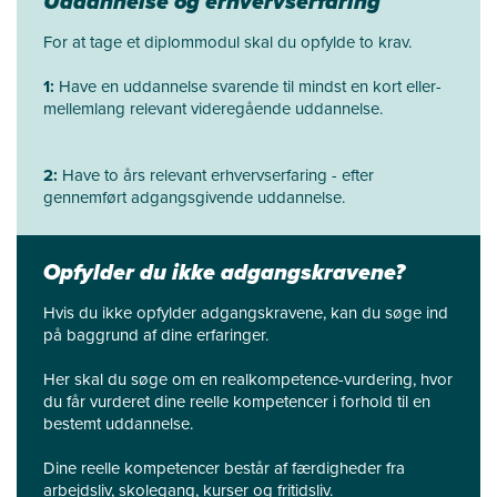
Uddannelse og erhvervserfaring
For at tage et diplommodul skal du opfylde to krav.
1:
Have en uddannelse svarende til mindst en kort eller-
mellemlang relevant videregående uddannelse.
2:
Have to års relevant erhvervserfaring - efter
gennemført adgangsgivende uddannelse.
Opfylder du ikke adgangskravene?
Hvis du ikke opfylder adgangskravene, kan du søge ind
på baggrund af dine erfaringer.
Her skal du søge om en realkompetence-vurdering, hvor
du får vurderet dine reelle kompetencer i forhold til en
bestemt uddannelse.
Dine reelle kompetencer består af færdigheder fra
arbejdsliv, skolegang, kurser og fritidsliv.