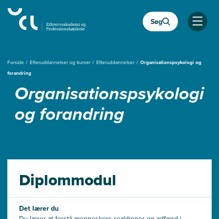
Gå
til
Søg
hovedindhold
Åben
Forside
Efteruddannelser og kurser
Efteruddannelser
Organisationspsykologi og
forandring
Organisations­psykologi
og forandring
Diplommodul
Det lærer du
Du lærer at forstå menneskers reaktioner og adfærd i