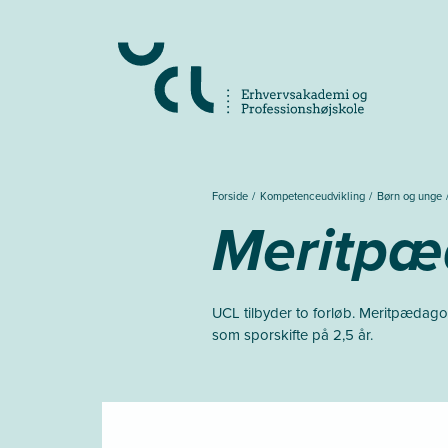
Gå
til
hovedindhold
Forside
Kompetenceudvikling
Børn og unge
Meritp
UCL tilbyder to forløb. Meritpæda
som sporskifte på 2,5 år.