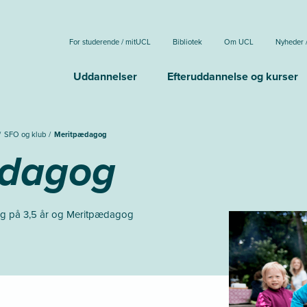
For studerende / mitUCL
Bibliotek
Om UCL
Nyheder 
Uddannelser
Efteruddannelse og kurser
SFO og klub
Meritpædagog
ædagog
gog på 3,5 år og Meritpædagog