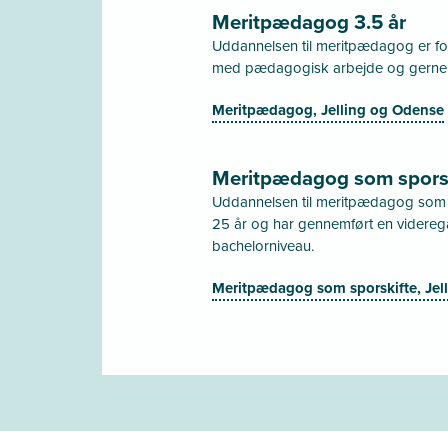
Meritpædagog 3.5 år
Uddannelsen til meritpædagog er for 
med pædagogisk arbejde og gerne v
Meritpædagog, Jelling og Odense
Meritpædagog som sporsk
Uddannelsen til meritpædagog som spo
25 år og har gennemført en videre
bachelorniveau.
Meritpædagog som sporskifte, Jel