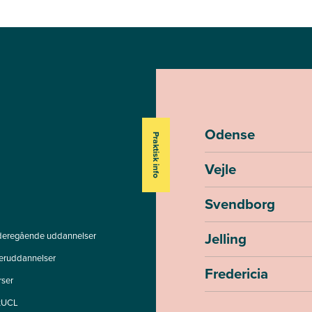
Odense
Praktisk info
Vejle
Svendborg
Jelling
deregående uddannelser
teruddannelser
Fredericia
rser
tUCL