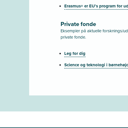
Erasmus+ er EU’s program for u
Private fonde
Eksempler på aktuelle forsknings/udv
private fonde.
Leg for dig
Science og teknologi i børnehøj