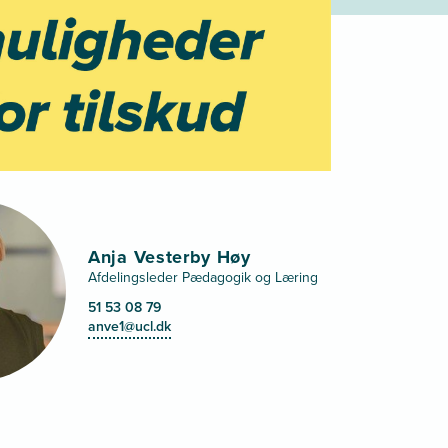
Anja Vesterby Høy
Afdelingsleder Pædagogik og Læring
51 53 08 79
anve1@ucl.dk