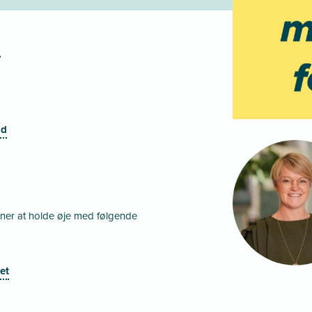
r
nd
ioner at holde øje med følgende
et