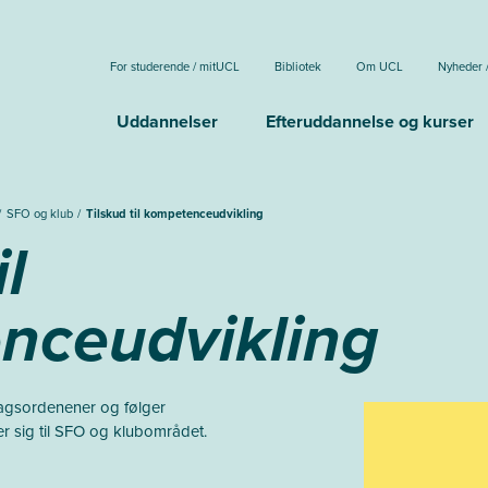
For studerende / mitUCL
Bibliotek
Om UCL
Nyheder 
Uddannelser
Efteruddannelse og kurser
SFO og klub
Tilskud til kompetenceudvikling
il
nceudvikling
dagsordenener og følger
r sig til SFO og klubområdet.