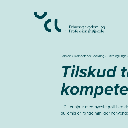
Gå
til
hovedindhold
Forside
Kompetenceudvikling
Børn og unge
Tilskud t
kompete
UCL er ajour med nyeste politiske 
puljemidler, fonde mm. der henvende