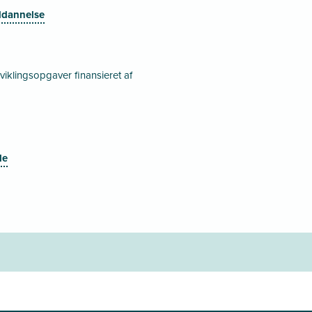
ddannelse
iklingsopgaver finansieret af
de