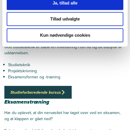
Ja, tillad alle
Tillad udvalgte
Studieforberedende kursus
Kun nødvendige cookies
God studieteknik er både en investering i din tid og dit udbytte af
uddannelsen.
Studieteknik
Projektskrivning
Eksamensformer og -træning
Studieforberedende kursus
Eksamenstræning
Har du oplevet, at din nervøsitet har taget over ved en eksamen,
og at klappen er gået ned?