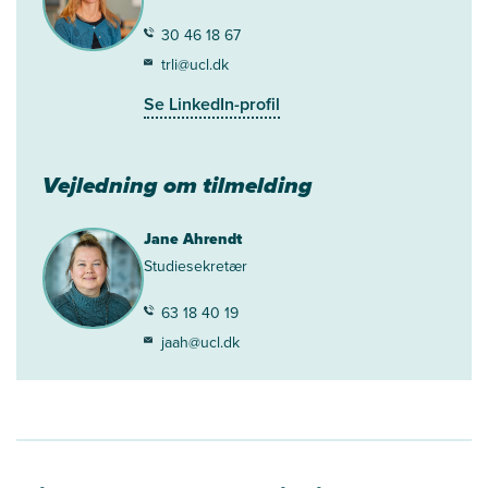
30 46 18 67
trli@ucl.dk
Se LinkedIn-profil
Vejledning om tilmelding
Jane Ahrendt
Studiesekretær
63 18 40 19
jaah@ucl.dk