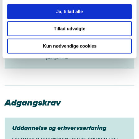
Vejledning om tilmelding
Ja, tillad alle
Jane Ahrendt
Tillad udvalgte
Studiesekretær
Kun nødvendige cookies
63 18 40 19
jaah@ucl.dk
Adgangskrav
Uddannelse og erhvervserfaring