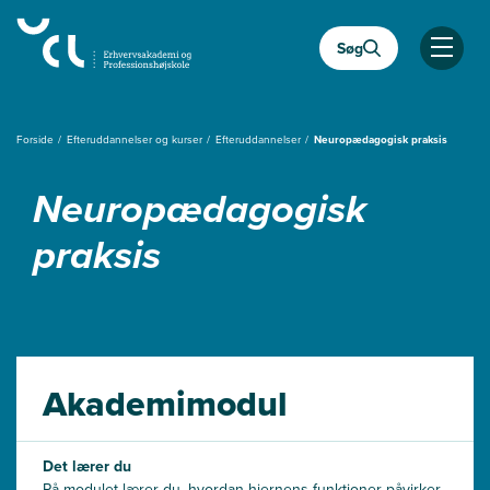
Gå
til
Søg
hovedindhold
Åben
Forside
Efteruddannelser og kurser
Efteruddannelser
Neuropædagogisk praksis
Neuropædagogisk
praksis
Akademimodul
Det lærer du
På modulet lærer du, hvordan hjernens funktioner påvirker