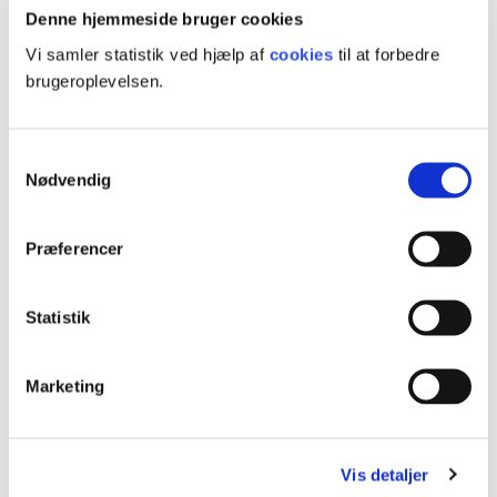
Denne hjemmeside bruger cookies
Vi samler statistik ved hjælp af
cookies
til at forbedre
brugeroplevelsen.
Samtykkevalg
Kontakt
Nødvendig
Præferencer
Faglig vejledning
Trine Lippert
Statistik
Lektor og uddannelsesfaglig koordinator
Marketing
30 46 18 67
trli@ucl.dk
Se LinkedIn-profil
Vis detaljer