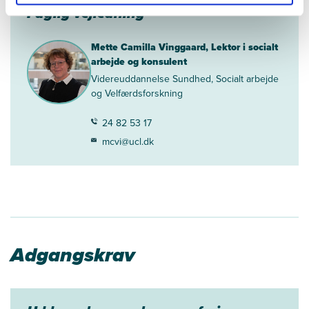
Faglig vejledning
Mette Camilla Vinggaard, Lektor i socialt
arbejde og konsulent
Videreuddannelse Sundhed, Socialt arbejde
og Velfærdsforskning
24 82 53 17
mcvi@ucl.dk
Adgangskrav