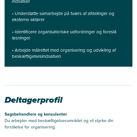
indsatser
• Understøtte samarbejde på tværs af afdelinger og
eksterne aktører
• Identificere organisatoriske udfordringer og foreslå
løsninger
• Arbejde målrettet med organisering og udvikling af
beskæftigelsesindsatsen
Deltagerprofil
Sagsbehandlere og konsulenter
Du arbejder med beskæftigelsesområdet og vil styrke din
forståelse for organisering.