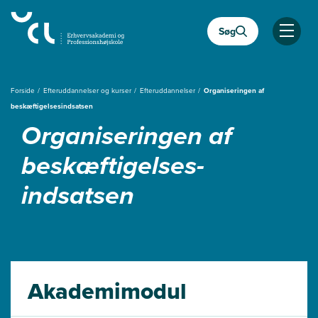
Gå
til
Søg
hovedindhold
Åben
Forside
Efteruddannelser og kurser
Efteruddannelser
Organiseringen af
beskæftigelsesindsatsen
Organiseringen af
beskæftigelses­
indsatsen
Akademimodul