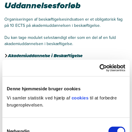
Uddannelsesforløb
Organiseringen af beskæftigelsesindsatsen er et obligatorisk fag
på 10 ECTS på akademiuddannelsen i beskæftigelse.
Du kan tage modulet selvstændigt eller som en del af en fuld
akademiuddannelsen i beskæftigelse.
Akademiuddannelse i Beskæftigelse
Uddannelsens studieordning
Fuld akademiuddannelse i beskæftigelse
Denne hjemmeside bruger cookies
20 ECTS
Obligatoriske moduler
Vi samler statistik ved hjælp af
cookies
til at forbedre
brugeroplevelsen.
30 ECTS
Valgfrie moduler
10 ECTS
Afgangsprojekt
Samtykkevalg
Nødvendig