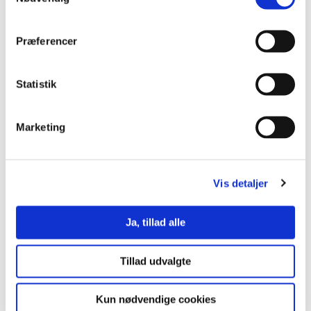
Præferencer
Statistik
Se muligheder for
tilskud til
Marketing
efteruddannelse
Vis detaljer
Ja, tillad alle
Tillad udvalgte
Kontakt
Kun nødvendige cookies