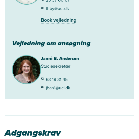
23 37 00 61
thby@ucl.dk
Book vejledning
Vejledning om ansøgning
Janni B. Andersen
Studiesekretær
63 18 31 45
jban1@ucl.dk
Adgangskrav