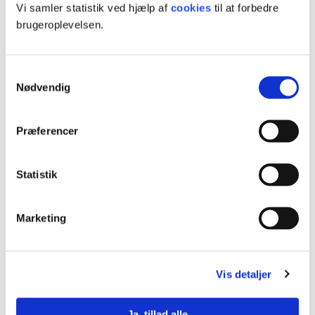
10 ECTS
Vi samler statistik ved hjælp af
cookies
til at forbedre
brugeroplevelsen.
Samtykkevalg
Nødvendig
Tilskud
Præferencer
Få hele eller dele af din efteruddannelse betalt. Der er forskellige
støttemuligheder - afhængig af, hvor du er ansat.
Statistik
Test om du kan få tilskud
Marketing
Book vejledning
Vis detaljer
Henrik Pabst
Ja, tillad alle