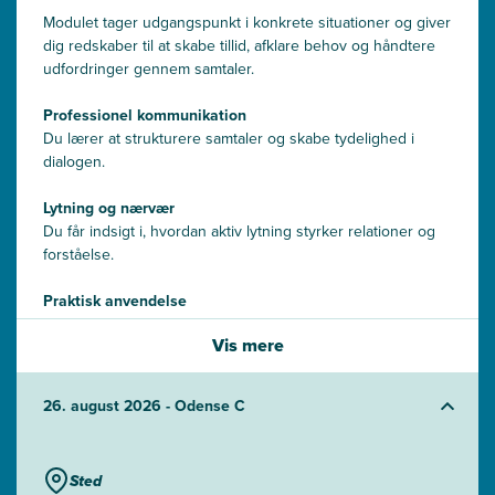
Modulet tager udgangspunkt i konkrete situationer og giver
dig redskaber til at skabe tillid, afklare behov og håndtere
udfordringer gennem samtaler.
Professionel kommunikation
Du lærer at strukturere samtaler og skabe tydelighed i
dialogen.
Lytning og nærvær
Du får indsigt i, hvordan aktiv lytning styrker relationer og
forståelse.
Praktisk anvendelse
Du arbejder med cases, der viser, hvordan
Vis mere
samtaleteknikker skaber værdi i hverdagen.
26. august 2026 - Odense C
Sted