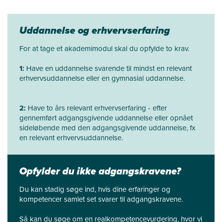
Uddannelse og erhvervserfaring
For at tage et akademimodul skal du opfylde to krav.
1:
Have en uddannelse svarende til mindst en relevant
erhvervsuddannelse eller en gymnasial uddannelse.
2:
Have to års relevant erhvervserfaring - efter
gennemført adgangsgivende uddannelse eller opnået
sideløbende med den adgangsgivende uddannelse, fx
en relevant erhvervsuddannelse.
Opfylder du ikke adgangskravene?
Du kan stadig søge ind, hvis dine erfaringer og
kompetencer samlet set svarer til adgangskravene.
Så kan du søge om en realkompetencevurdering, hvor vi