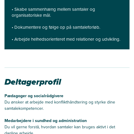
• Skabe sammenhæng mellem samtaler og
organisatoriske mål.
• Dokumentere og følge op på samtaleforløb.
• Arbejde helhedsorienteret med relationer og udvikling.
Deltagerprofil
Pædagoger og socialrådgivere
Du ønsker at arbejde med konflikthåndtering og styrke dine
samtalekompetencer.
Medarbejdere i sundhed og administration
Du vil gerne forstå, hvordan samtaler kan bruges aktivt i det
daglige arbejde.