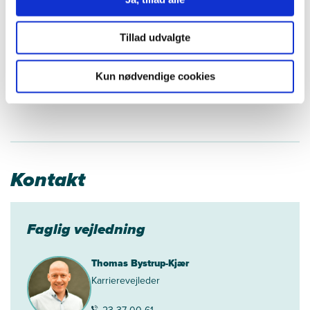
Konsulent og uddannelsesrådgiver
23 81 54 65
Tillad udvalgte
hepa@ucl.dk
Kun nødvendige cookies
Book vejledning
Kontakt
Faglig vejledning
Thomas Bystrup-Kjær
Karrierevejleder