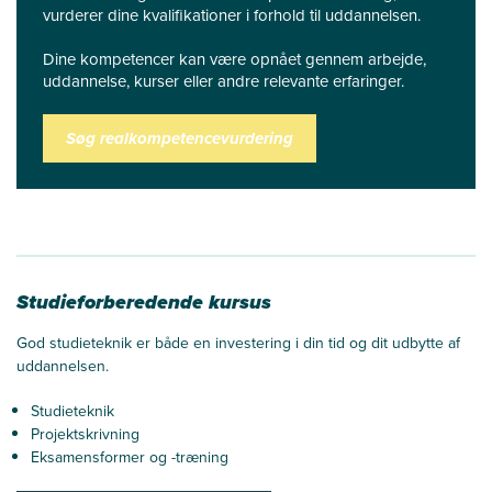
vurderer dine kvalifikationer i forhold til uddannelsen.
Dine kompetencer kan være opnået gennem arbejde,
uddannelse, kurser eller andre relevante erfaringer.
Søg realkompetencevurdering
Studieforberedende kursus
God studieteknik er både en investering i din tid og dit udbytte af
uddannelsen.
Studieteknik
Projektskrivning
Eksamensformer og -træning