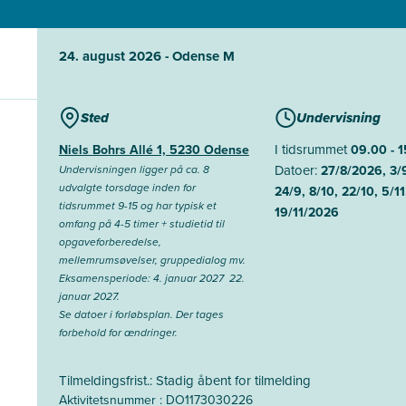
24. august 2026 - Odense M
Sted
Undervisning
I tidsrummet
Niels Bohrs Allé 1, 5230 Odense
09.00 - 
Datoer:
Undervisningen ligger på ca. 8
27/8/2026, 3/9
udvalgte torsdage inden for
24/9, 8/10, 22/10, 5/11
tidsrummet 9-15 og har typisk et
19/11/2026
omfang på 4-5 timer + studietid til
opgaveforberedelse,
mellemrumsøvelser, gruppedialog mv.
Eksamensperiode: 4. januar 2027  22.
januar 2027.
Se datoer i forløbsplan. Der tages
forbehold for ændringer.
Tilmeldingsfrist.: Stadig åbent for tilmelding
Aktivitetsnummer : DO1173030226