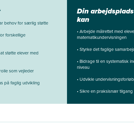
t
Din arbejdsplads
kan
ar behov for særlig støtte
• Arbejde målrettet med elev
or forskellige
matematikundervisningen
• Styrke det faglige samarbe
at støtte elever med
• Bidrage til en systematisk i
niveau
rolle som vejleder
• Udvikle undervisningsforlø
s på faglig udvikling
• Sikre en praksisnær tilgang 