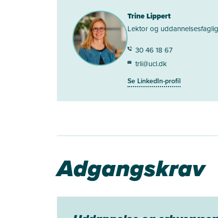
Trine Lippert
Lektor og uddannelsesfaglig
30 46 18 67
trli@ucl.dk
Se LinkedIn-profil
Adgangskrav