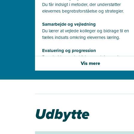
Du får indsigt i metoder, der understøtter
elevernes begrebsforståelse og strategier.
Samarbejde og vejledning
Du lærer at vejlede kolleger og bidrage til en
fælles indsats omkring elevernes læring.
Evaluering og progression
Du arbejder med at følge og dokumentere
Vis mere
elevers udvikling i matematik.
Udbytte