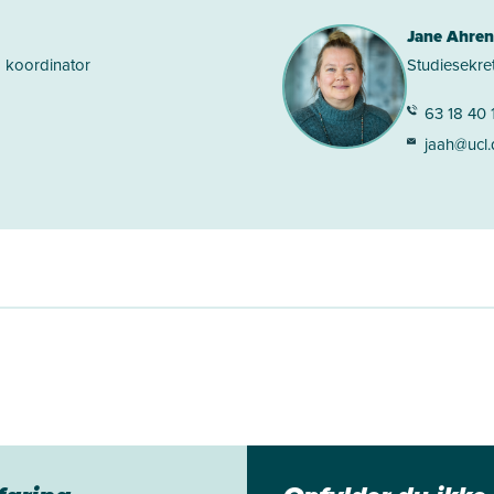
Jane Ahren
 koordinator
Studiesekre
63 18 40 
jaah@ucl