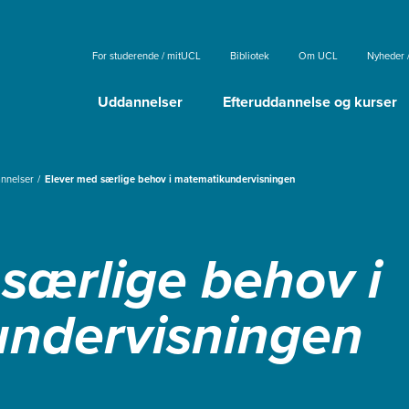
For studerende / mitUCL
Bibliotek
Om UCL
Nyheder 
Uddannelser
Efteruddannelse og kurser
annelser
Elever med særlige behov i matematikundervisningen
særlige behov i
undervisningen