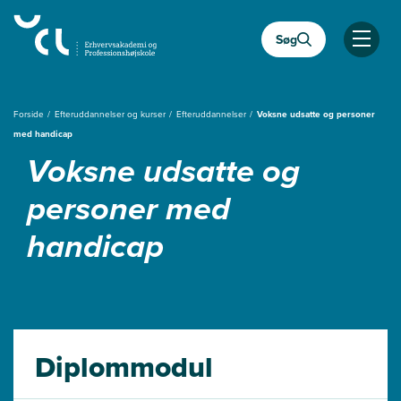
Gå
til
Søg
hovedindhold
Åben
Forside
Efteruddannelser og kurser
Efteruddannelser
Voksne udsatte og personer
med handicap
Voksne udsatte og
personer med
handicap
Diplommodul