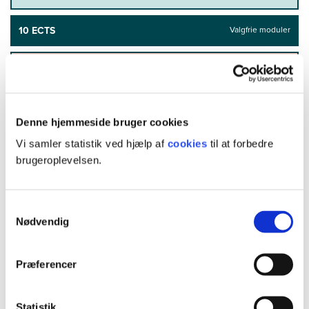
10 ECTS
Valgfrie moduler
15 ECTS
Afgangsprojekt
Denne hjemmeside bruger cookies
Vi samler statistik ved hjælp af
cookies
til at forbedre
brugeroplevelsen.
Se muligheder for
Samtykkevalg
tilskud til
Nødvendig
efteruddannelse
Præferencer
Statistik