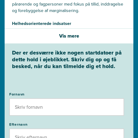
pårørende og fagpersoner med fokus på tillid, inddragelse
og forebyggelse af marginalisering.
Helhedsorienterede indsatser
Modulet styrker din evne til at arbejde helhedsorienteret og
Vis mere
med respekt for den enkeltes livssituation.
Der er desværre ikke nogen startdatoer på
dette hold i øjeblikket. Skriv dig op og få
besked, når du kan tilmelde dig et hold.
Fornavn
Efternavn