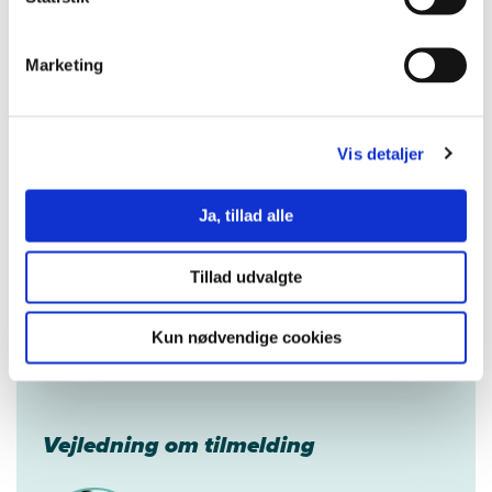
Marketing
Kontakt
Faglig vejledning
Vis detaljer
Mette Camilla Vinggaard, Lektor i socialt
Ja, tillad alle
arbejde og konsulent
Videreuddannelse Sundhed, Socialt arbejde
Tillad udvalgte
og Velfærdsforskning
24 82 53 17
Kun nødvendige cookies
mcvi@ucl.dk
Vejledning om tilmelding