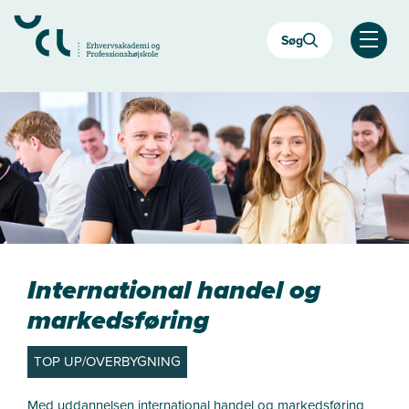
Gå
til
Søg
hovedindhold
Åben
International handel og
markedsføring
TOP UP/OVERBYGNING
Med uddannelsen international handel og markedsføring