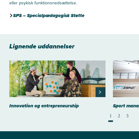
eller psykisk funktionsnedsættelse.
SPS – Specialpædagogisk Støtte
Lignende uddannelser
Innovation og entrepreneurship
Sport man
1
2
3