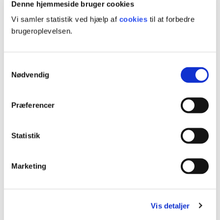
Denne hjemmeside bruger cookies
både på campus og i byen.
Studerende
Uddannelser
Vi samler statistik ved hjælp af
cookies
til at forbedre
brugeroplevelsen.
Samtykkevalg
Nødvendig
Præferencer
Statistik
Marketing
Iværksætterdrømme?
Boxen er UCL’s kreative iværksættermiljø på
Læs mere
Vis detaljer
Seebladsgade. Drømmer du om at blive