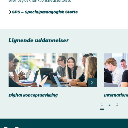
eller psykisk funktionsnedsættelse.
SPS – Specialpædagogisk Støtte
Lignende uddannelser
Digital konceptudvikling
Internation
1
2
3