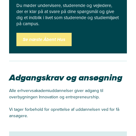
Du møder undervisere, studerende og vejledere,
der er klar på at svare på dine spørgsmål og give
dig et indblik i livet som studerende og studiemiljøet
på campus.
Se næste Åbent Hus
Adgangskrav og ansøgning
Alle erhvervsakademiuddannelser giver adgang til
overbygningen Innovation og entrepreneurship
.
Vi tager forbehold for oprettelse af uddannelsen ved for få
ansøgere.