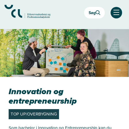
Gå
til
Søg
hovedindhold
Åben
Innovation og
entrepreneurship
TOP UP/OVERBYGNING
Som bachelor i Innovation og Entrepreneurship kan du