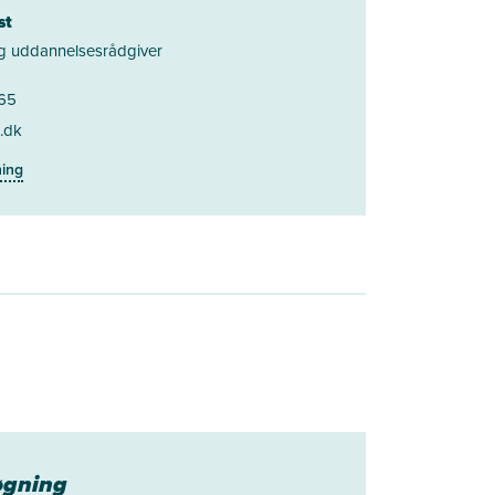
st
g uddannelsesrådgiver
 65
.dk
ning
øgning