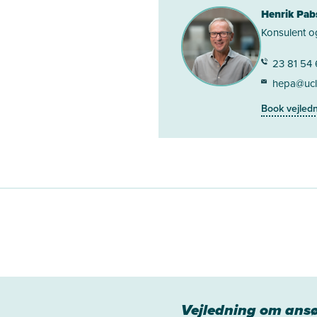
Henrik Pab
Konsulent o
23 81 54
hepa@ucl
Book vejled
Vejledning om ans