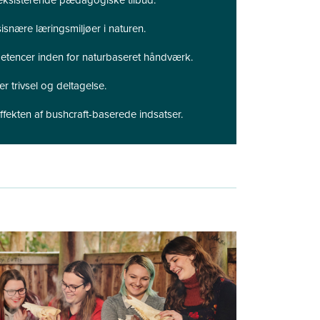
ksisnære læringsmiljøer i naturen.
etencer inden for naturbaseret håndværk.
er trivsel og deltagelse.
fekten af bushcraft-baserede indsatser.