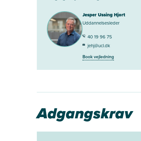
Jesper Ussing Hjort
Uddannelsesleder
40 19 96 75
jehj@ucl.dk
Book vejledning
Adgangskrav