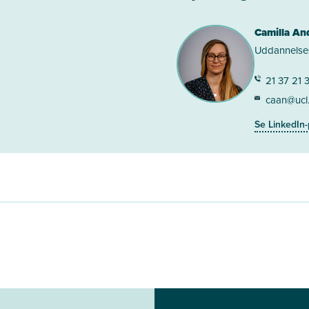
Camilla An
Uddannelse
21 37 21 
caan@ucl
Se LinkedIn-