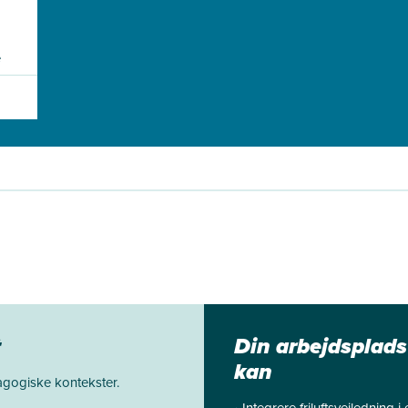
e
t
Din arbejdsplads
kan
gogiske kontekster.
• Integrere friluftsvejledning