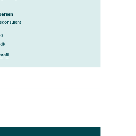
dersen
skonsulent
30
.dk
profil