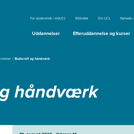
For studerende / mitUCL
Bibliotek
Om UCL
Nyheder 
Uddannelser
Efteruddannelse og kurser
annelser
Bushcraft og håndværk
og håndværk