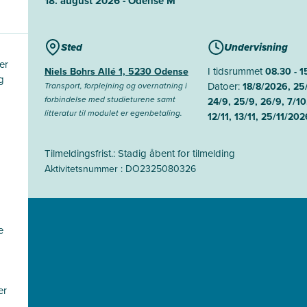
18. august 2026 - Odense M
Sted
Undervisning
er
I tidsrummet
Niels Bohrs Allé 1, 5230 Odense
08.30 - 1
g
Datoer:
Transport, forplejning og overnatning i
18/8/2026, 25/
forbindelse med studieturene samt
24/9, 25/9, 26/9, 7/10
litteratur til modulet er egenbetaling.
12/11, 13/11, 25/11/202
Tilmeldingsfrist.: Stadig åbent for tilmelding
Aktivitetsnummer : DO2325080326
e
er