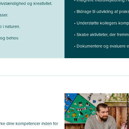
selvstændighed og kreativitet.
• Bidrage til udvikling af pra
sser.
• Understøtte kollegers komp
 i naturen.
• Skabe aktiviteter, der fremm
r og behov.
• Dokumentere og evaluere ef
yrke dine kompetencer inden for