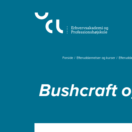
Gå
til
hovedindhold
Forside
Efteruddannelser og kurser
Efterudd
Bushcraft 