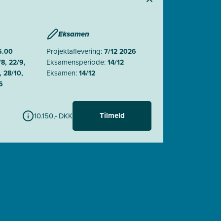
Eksamen
Projektaflevering:
5.00
7/12 2026
Eksamensperiode:
8, 22/9,
14/12
Eksamen:
, 28/10,
14/12
6
Tilmeld
10.150,- DKK