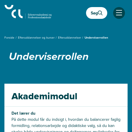
Gå
til
Søg
hovedindhold
Åben
Forside
Efteruddannelser og kurser
Efteruddannelser
Underviserrollen
Underviserrollen
Akademimodul
Det lærer du
På dette modul får du indsigt i, hvordan du balancerer faglig
formidling,
relationsarbejde
og didaktiske valg, så du kan
styrke både undervisningen og deltagerne
s muligheder for