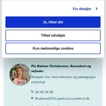
Trine Lippert
Vis detaljer
Lektor og uddannelsesfaglig koordinator
30 46 18 67
Ja, tillad alle
trli@ucl.dk
Tillad udvalgte
Se LinkedIn-profil
Kun nødvendige cookies
Vejledning om tilmelding
Pia Bælum Christensen, Konsulent og
vejleder
Arbejder bl.a. med inklusion og pædagogisk
psykologi
20 45 24 56
Studievejl.EVU.paed.soc.sund@ucl.dk