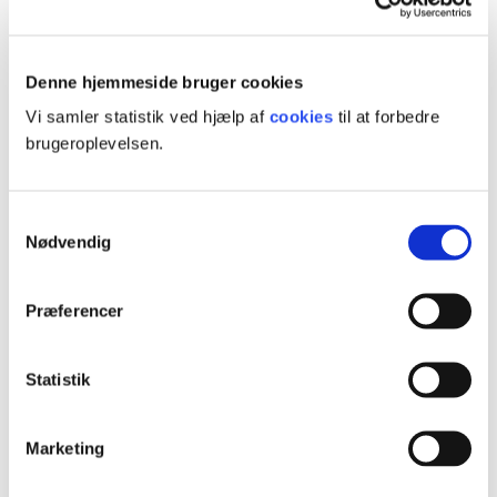
Denne hjemmeside bruger cookies
Vi samler statistik ved hjælp af
cookies
til at forbedre
Se muligheder for
brugeroplevelsen.
tilskud til
efteruddannelse
Samtykkevalg
Nødvendig
Præferencer
Kontakt
Statistik
Marketing
Faglig vejledning