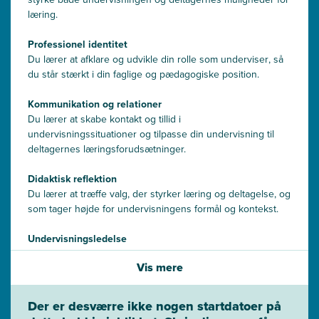
læring.
Professionel identitet
Du lærer at afklare og udvikle din rolle som underviser
, så
du
stå
r
stærkt i din faglige og pædagogiske position.
Kommunikation og relationer
Du lærer at skabe kontakt og tillid i
undervisningssituationer og tilpasse din undervisning til
deltagernes
lærings
forudsætninger.
Didaktisk reflektion
Du lærer at træffe valg, der styrker læring og deltagelse
,
og
som tager højde for undervisningens formål og kontekst.
Undervisningsledelse
Du lærer at
p
lanlægge og gennemføre
undervisningsforløb
Vis mere
med tydelig rammesætning
,
struktur
og nærvær.
Der er desværre ikke nogen startdatoer på