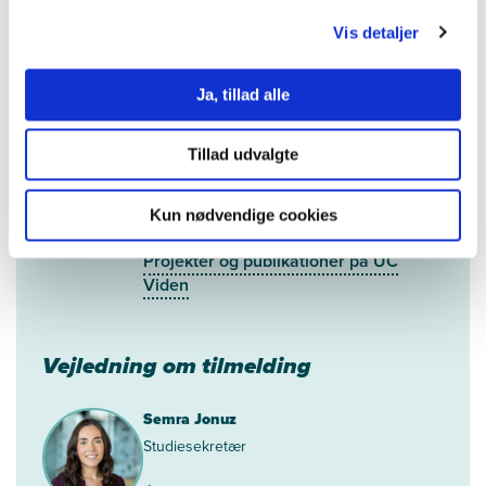
Vis detaljer
Faglig vejledning
Ja, tillad alle
Helle Elisabeth Andersen
Ph.d. og lektor
Tillad udvalgte
24 96 41 92
Kun nødvendige cookies
hean@ucl.dk
Projekter og publikationer på UC
Viden
Vejledning om tilmelding
Semra Jonuz
Studiesekretær