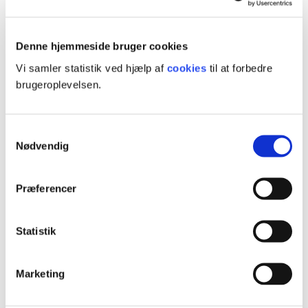
15 ECTS
Afgangsprojekt
Denne hjemmeside bruger cookies
Vi samler statistik ved hjælp af
cookies
til at forbedre
brugeroplevelsen.
Se muligheder for
Samtykkevalg
Nødvendig
tilskud til
efteruddannelse
Præferencer
Statistik
Marketing
Kontakt