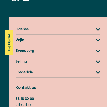
Odense
Praktisk info
Vejle
Svendborg
Jelling
Fredericia
Kontakt os
63 18 30 00
ucl@ucl.dk