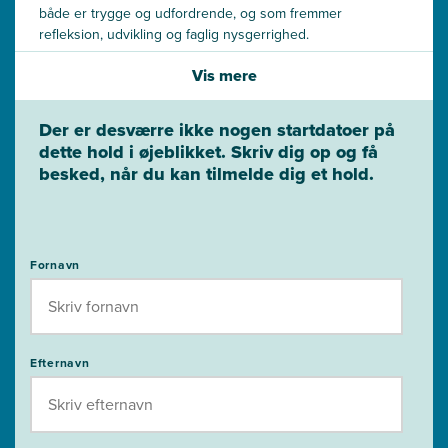
både er trygge og udfordrende, og som fremmer
refleksion, udvikling og faglig nysgerrighed.
Vis mere
Organisatorisk forandring
Du analyserer og understøtter forandringsprocesser i
praksis, og du får metoder til at igangsætte og evaluere
Der er desværre ikke nogen startdatoer på
lærings- og udviklingsforløb i din organisation.
dette hold i øjeblikket. Skriv dig op og få
besked, når du kan tilmelde dig et hold.
Fornavn
Efternavn