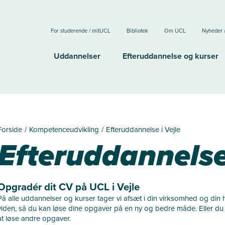
For studerende / mitUCL
Bibliotek
Om UCL
Nyheder 
Uddannelser
Efteruddannelse og kurser
Forside
Kompetenceudvikling
Efteruddannelse i Vejle
Efteruddannelse 
Opgradér dit CV på UCL i Vejle
På alle uddannelser og kurser tager vi afsæt i din virksomhed og din 
viden, så du kan løse dine opgaver på en ny og bedre måde. Eller du 
at løse andre opgaver.