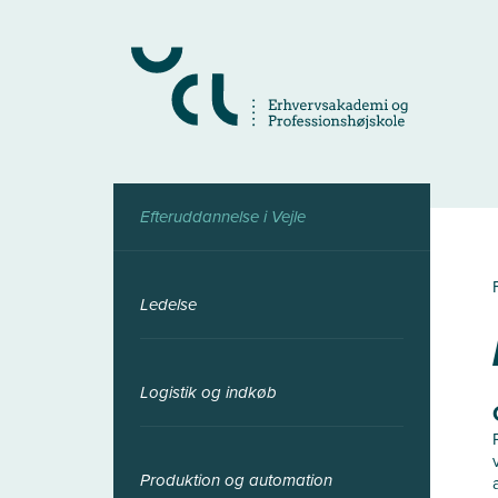
Gå
til
hovedindhold
Efteruddannelse i Vejle
Ledelse
Logistik og indkøb
Produktion og automation