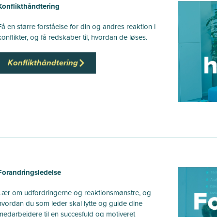
Konflikthåndtering
Få en større forståelse for din og andres reaktion i
konflikter, og få redskaber til, hvordan de løses.
Konflikthåndtering
Forandringsledelse
Lær om udfordringerne og reaktionsmønstre, og
hvordan du som leder skal lytte og guide dine
medarbejdere til en succesfuld og motiveret