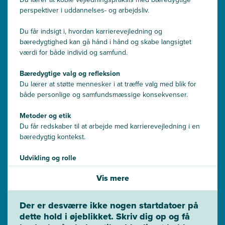
perspektiver i uddannelses- og arbejdsliv.
Du får indsigt i, hvordan karrierevejledning og
bæredygtighed kan gå hånd i hånd og skabe langsigtet
værdi for både individ og samfund.
Bæredygtige valg og refleksion
Du lærer at støtte mennesker i at træffe valg med blik for
både personlige og samfundsmæssige konsekvenser.
Metoder og etik
Du får redskaber til at arbejde med karrierevejledning i en
bæredygtig kontekst.
Udvikling og rolle
Du bliver i stand til at reflektere over din rolle og skabe
Vis mere
meningsfulde vejledningsrelationer.
Der er desværre ikke nogen startdatoer på
dette hold i øjeblikket. Skriv dig op og få