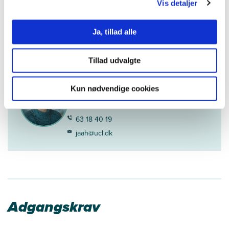
trli@ucl.dk
Vis detaljer
Se LinkedIn-profil
Ja, tillad alle
Vejledning om tilmelding
Tillad udvalgte
Jane Ahrendt
Kun nødvendige cookies
Studiesekretær
63 18 40 19
jaah@ucl.dk
Adgangskrav