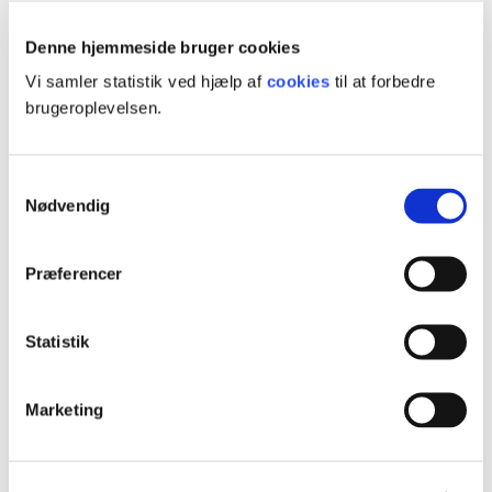
Se muligheder for
tilskud til
Denne hjemmeside bruger cookies
efteruddannelse
Vi samler statistik ved hjælp af
cookies
til at forbedre
brugeroplevelsen.
Samtykkevalg
Nødvendig
Kontakt
Præferencer
Faglig vejledning
Statistik
Trine Lippert
Marketing
Lektor og uddannelsesfaglig koordinator
30 46 18 67