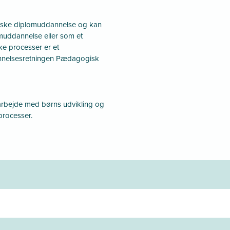
ske diplomuddannelse og kan
muddannelse eller som et
ske processer er et
annelsesretningen Pædagogisk
arbejde med børns udvikling og
processer.