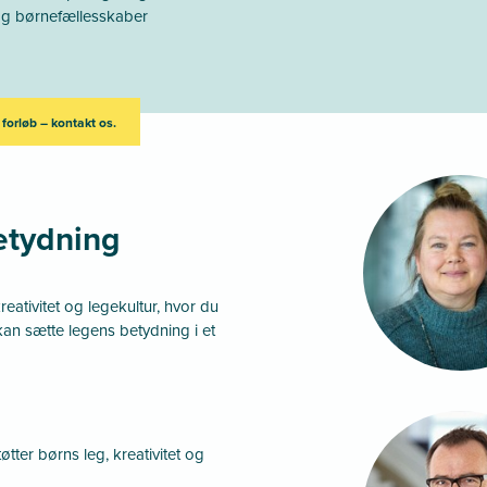
 og børnefællesskaber
 forløb – kontakt os.
etydning
eativitet og legekultur, hvor du
n sætte legens betydning i et
tter børns leg, kreativitet og