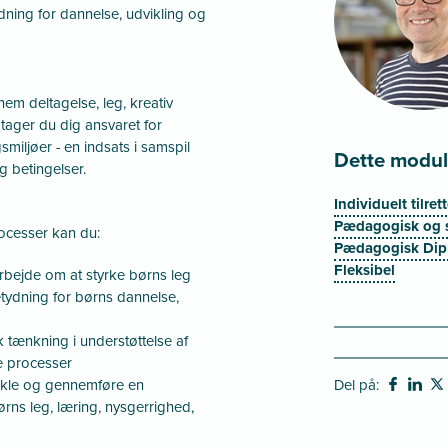
dning for dannelse, udvikling og
nem deltagelse, leg, kreativ
tager du dig ansvaret for
miljøer - en indsats i samspil
Dette modul 
g betingelser.
Individuelt tilr
Pædagogisk og 
rocesser kan du:
Pædagogisk Dip
Fleksibel
rbejde om at styrke børns leg
tydning for børns dannelse,
tænkning i understøttelse af
e processer
ikle og gennemføre en
Del på:
rns leg, læring, nysgerrighed,