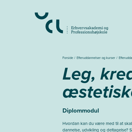
Gå
til
hovedindhold
Forside
Efteruddannelser og kurser
Efterudd
Leg, krea
æstetisk
Diplommodul
Hvordan kan du være med til at skab
dannelse, udvikling og deltagelse? 