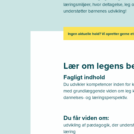
læringsmiljøer, hvor deltagelse, leg
understøtter børnenes udvikling!
Ingen aktuelle hold? Vi opretter gerne et
Lær om legens b
Fagligt indhold
Du udvikler kompetencer inden for kr
med grundlæggende viden om leg ka
dannelses- og læringsperspektiv.
Du får viden om:
udvikling af pædagogik, der understø
læring