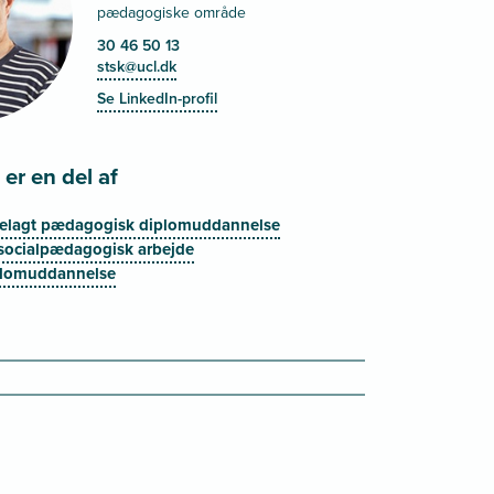
pædagogiske område
30 46 50 13
stsk@ucl.dk
Se LinkedIn-profil
er en del af
ettelagt pædagogisk diplomuddannelse
socialpædagogisk arbejde
lomuddannelse