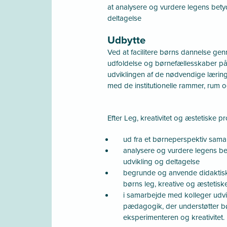
at analysere og vurdere legens bety
deltagelse
Udbytte
Ved at facilitere børns dannelse gen
udfoldelse og børnefællesskaber på
udviklingen af de nødvendige lærings
med de institutionelle rammer, rum o
Efter Leg, kreativitet og æstetiske p
ud fra et børneperspektiv sama
analysere og vurdere legens be
udvikling og deltagelse
begrunde og anvende didaktisk 
børns leg, kreative og æstetisk
i samarbejde med kolleger udv
pædagogik, der understøtter bø
eksperimenteren og kreativitet.