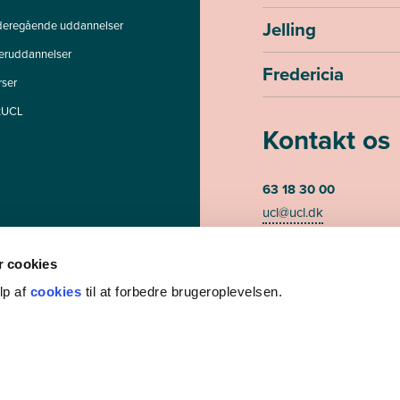
Jelling
deregående uddannelser
teruddannelser
Fredericia
rser
tUCL
Kontakt os
63 18 30 00
ucl@ucl.dk
Mandag - torsdag kl. 07
Fredag kl. 07.30-13.00 (te
 cookies
lp af
cookies
til at forbedre brugeroplevelsen.
CVR-nummer 3085948
EAN/GLN nummer 579