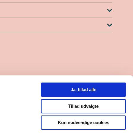
.30-15.00
lefon til kl. 14.00)
Ja, tillad alle
0
8000559684
Tillad udvalgte
Kun nødvendige cookies