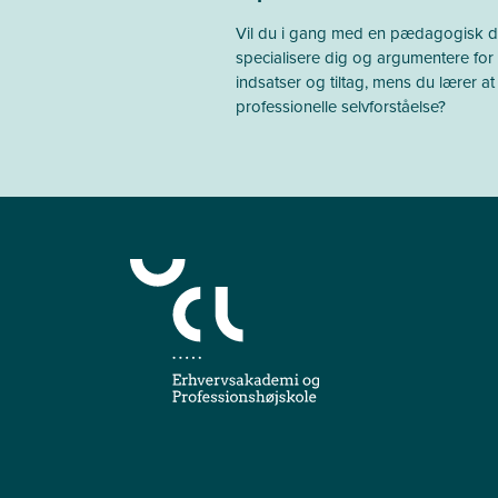
Vil du i gang med en pædagogisk d
specialisere dig og argumentere fo
indsatser og tiltag, mens du lærer at
professionelle selvforståelse?