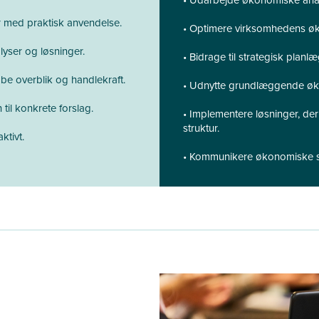
r med praktisk anvendelse.
• Optimere virksomhedens øko
yser og løsninger.
• Bidrage til strategisk plan
e overblik og handlekraft.
• Udnytte grundlæggende øko
il konkrete forslag.
• Implementere løsninger, d
struktur.
ktivt.
• Kommunikere økonomiske sa