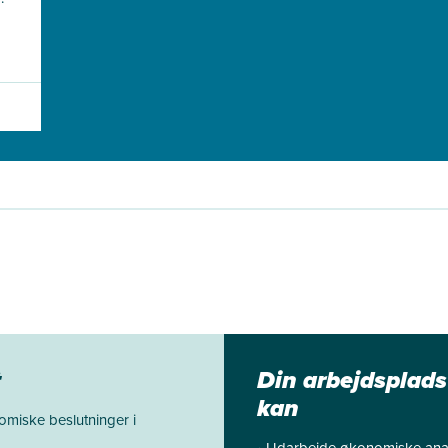
t
Din arbejdsplads
kan
omiske beslutninger i
• Udarbejde økonomiske analy