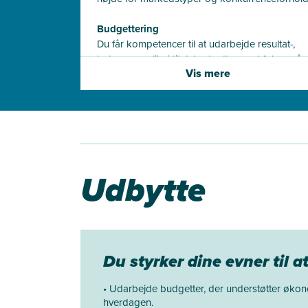
Budgettering
Du får kompetencer til at udarbejde resultat-,
balance- og likviditetsbudgetter med fokus på
Vis mere
helhedsforståelse.
Udbytte
Du styrker dine evner til a
• Udarbejde budgetter, der understøtter økon
hverdagen.