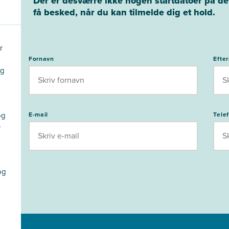
Der er desværre ikke nogen startdatoer på dett
få besked, når du kan tilmelde dig et hold.
r
Fornavn
Efte
og
og
E-mail
Tele
e
og
.