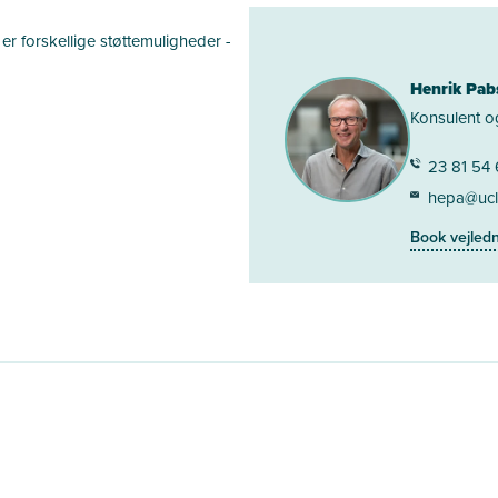
 er forskellige støttemuligheder -
Henrik Pab
Konsulent o
23 81 54
hepa@ucl
Book vejled