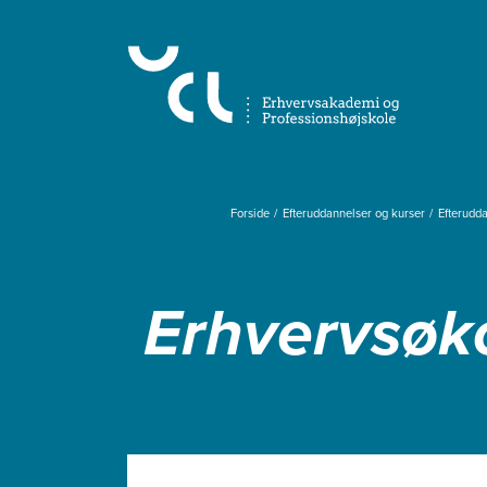
Gå
til
hovedindhold
Forside
Efteruddannelser og kurser
Efterudd
Erhvervsøk