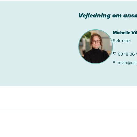
Vejledning om ans
Michelle Vi
Sekretær
63 18 36
mvlb@ucl