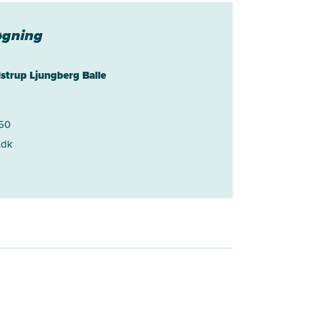
øgning
lstrup Ljungberg Balle
 50
.dk