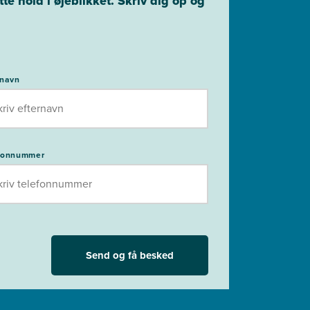
e hold i øjeblikket. Skriv dig op og
rnavn
fonnummer
Send og få besked