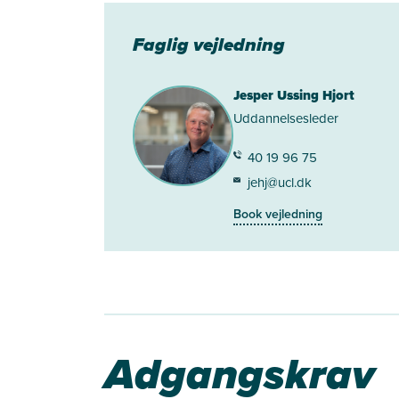
Faglig vejledning
Jesper Ussing Hjort
Uddannelsesleder
40 19 96 75
jehj@ucl.dk
Book vejledning
Adgangskrav