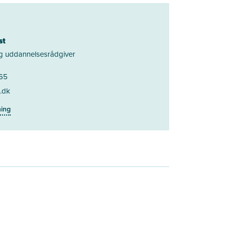
st
g uddannelsesrådgiver
 65
.dk
ning