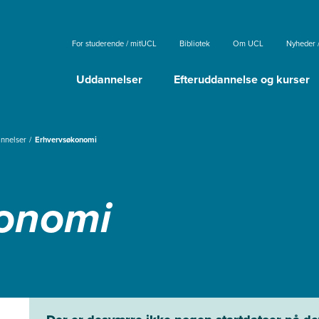
For studerende / mitUCL
Bibliotek
Om UCL
Nyheder 
Uddannelser
Efteruddannelse og kurser
annelser
Erhvervsøkonomi
onomi