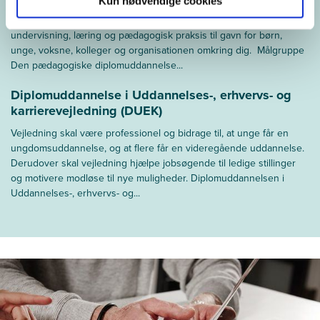
Kun nødvendige cookies
Med en Pædagogisk Diplomuddannelse får du ny viden, stærkere
analytiske kompetencer og konkrete redskaber til at udvikle
undervisning, læring og pædagogisk praksis til gavn for børn,
unge, voksne, kolleger og organisationen omkring dig. Målgruppe
Den pædagogiske diplomuddannelse...
Diplomuddannelse i Uddannelses-, erhvervs- og
karrierevejledning (DUEK)
Vejledning skal være professionel og bidrage til, at unge får en
ungdomsuddannelse, og at flere får en videregående uddannelse.
Derudover skal vejledning hjælpe jobsøgende til ledige stillinger
og motivere modløse til nye muligheder. Diplomuddannelsen i
Uddannelses-, erhvervs- og...