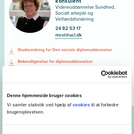
konsulent
Videreuddannelse Sundhed,
Socialt arbejde og
Velfærdsforskning
24 82 53 17
mcvi@ucl.dk
Studieordning for Den sociale diplomuddannelse
Bekendtgørelse for diplomuddannelser
Del på:
Denne hjemmeside bruger cookies
Vi samler statistik ved hjælp af
cookies
til at forbedre
brugeroplevelsen.
Andre uddannelser der minder
Samtykkevalg